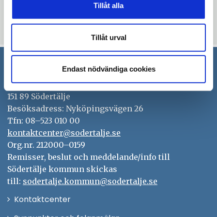
externa gästspel på Castorsscenen.
Tillåt alla
Uppdaterad: 2020-04-15
Tillåt urval
Endast nödvändiga cookies
Södertälje kommun
151 89 Södertälje
Besöksadress: Nyköpingsvägen 26
Tfn: 08–523 010 00
kontaktcenter@sodertalje.se
Org.nr. 212000–0159
Remisser, beslut och meddelande/info till
Södertälje kommun skickas
till:
sodertalje.kommun@sodertalje.se
Öppna
Kontaktcenter
i