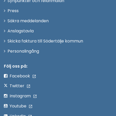
Synpunkter och felanmälan
nytt
Öppna
Press
fönster
i
Säkra meddelanden
nytt
Anslagstavla
fönster
Skicka faktura till Södertälje kommun
Öppna
Personalingång
i
nytt
Följ oss på:
fönster
Facebook
Twitter
Instagram
Youtube