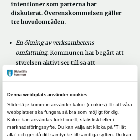
intentioner som parterna har
diskuterat. Överenskommelsen gäller
tre huvudområden.
En ökning av verksamhetens
omfattning.
Kommunen har begärt att
styrelsen aktivt ser till så att
teaterarbetet och produktionen
bedrivs på ett mer effektivt sätt.
Teaterns ledning, administration och
Denna webbplats använder cookies
brister i arbetsmiljön.
Kommunen
Södertälje kommun använder kakor (cookies) för att våra
begär att styrelsen ser över ledning
webbplatser ska fungera så bra som möjligt för dig.
Kakor kan användas funktionellt, statistiskt eller i
och administration, samt att de
marknadsföringssyfte. Du kan välja att klicka på ”Tillåt
tydliggör hur de avser att bedriva ett
alla” och ger då ditt samtycke till samtliga syften. Du kan