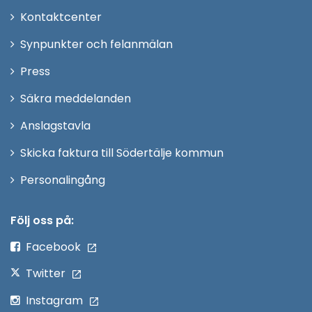
Öppna
Kontaktcenter
i
Synpunkter och felanmälan
nytt
Öppna
Press
fönster
i
Säkra meddelanden
nytt
Anslagstavla
fönster
Skicka faktura till Södertälje kommun
Öppna
Personalingång
i
nytt
Följ oss på:
fönster
Facebook
Twitter
Instagram