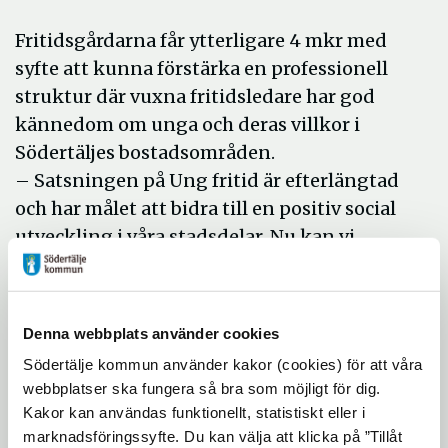
Fritidsgårdarna får ytterligare 4 mkr med
syfte att kunna förstärka en professionell
struktur där vuxna fritidsledare har god
kännedom om unga och deras villkor i
Södertäljes bostadsområden.
– Satsningen på Ung fritid är efterlängtad
och har målet att bidra till en positiv social
utveckling i våra stadsdelar. Nu kan vi
förstärka bemanningen, kvalitetsutveckla
och arbeta ännu mer för att motverka
machonormen, öka jämställdheten och nå
Denna webbplats använder cookies
fler tjejer, säger Anna Bohman Enmalm,
Södertälje kommun använder kakor (cookies) för att våra
ordförande i kultur- och fritidsnämnden.
webbplatser ska fungera så bra som möjligt för dig.
Aktivitetsbidragets anslag höjs också med
Kakor kan användas funktionellt, statistiskt eller i
marknadsföringssyfte. Du kan välja att klicka på ”Tillåt
500 tkr (2018) och 1 mkr (2019), totalt 1,5