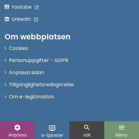
Youtube
LinkedIn
Om webbplatsen
Cookies
Personuppgifter - GDPR
Anpassa sidan
Tillgänglighetsredogörelse
Om e-legitimation
settings
search
menu
display_settings
Anpassa
sök
Meny
e-tjänster