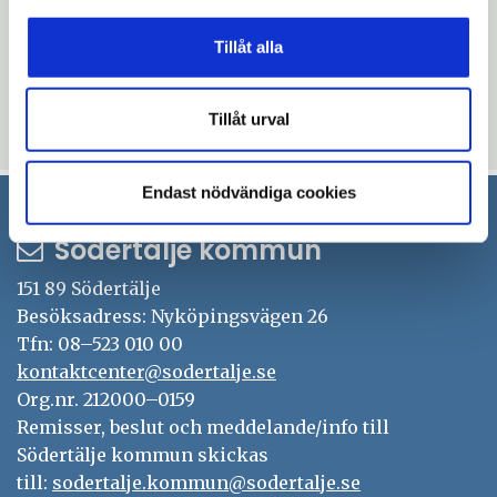
Tillåt alla
Tillåt urval
Uppdaterad: 2017-12-20
Endast nödvändiga cookies
Södertälje kommun
151 89 Södertälje
Besöksadress: Nyköpingsvägen 26
Tfn: 08–523 010 00
kontaktcenter@sodertalje.se
Org.nr. 212000–0159
Remisser, beslut och meddelande/info till
Södertälje kommun skickas
till:
sodertalje.kommun@sodertalje.se