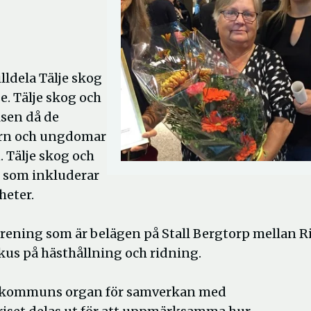
ldela Tälje skog
. Tälje skog och
sen då de
barn och ungdomar
. Tälje skog och
r som inkluderar
heter.
rening som är belägen på Stall Bergtorp mellan R
kus på hästhållning och ridning.
e kommuns organ för samverkan med