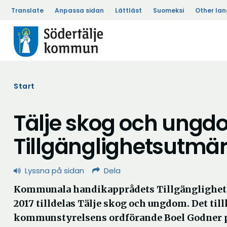
Translate
Anpassa sidan
Lättläst
Suomeksi
Other la
Start
Tälje skog och ungdo
Tillgänglighetsutmär
Lyssna på sidan
Dela
Kommunala handikapprådets Tillgänglighet
2017 tilldelas Tälje skog och ungdom. Det ti
kommunstyrelsens ordförande Boel Godner 