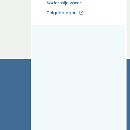
n
Södertälje växer
n
f
s
a
Ö
Telgebolagen
ö
t
i
p
n
e
n
p
s
r
y
n
t
t
a
e
t
i
r
f
n
ö
y
n
t
s
t
t
f
e
ö
r
n
s
t
e
r