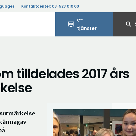
nguages
Kontaktcenter:
08-523 010 00
e-
display_settings
search
tjänster
m tilldelades 2017 års
kelse
sutmärkelse
llkännagav
på