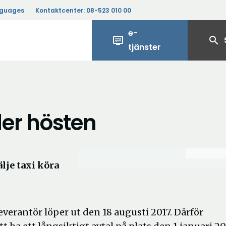
nguages
Kontaktcenter:
08-523 010 00
e-
display_settings
search
tjänster
er hösten
lje taxi köra
verantör löper ut den 18 augusti 2017. Därför