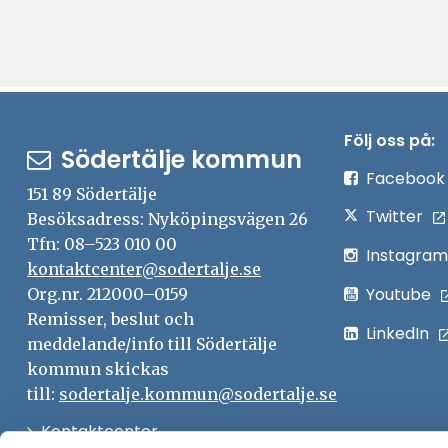
Följ oss på:
Södertälje kommun
Facebook
151 89 Södertälje
Twitter
Besöksadress: Nyköpingsvägen 26
Tfn: 08–523 010 00
Instagram
kontaktcenter@sodertalje.se
Youtube
Org.nr. 212000–0159
Remisser, beslut och
LinkedIn
meddelande/info till Södertälje
kommun skickas
till:
sodertalje.kommun@sodertalje.se
Öppna
Kontaktcenter