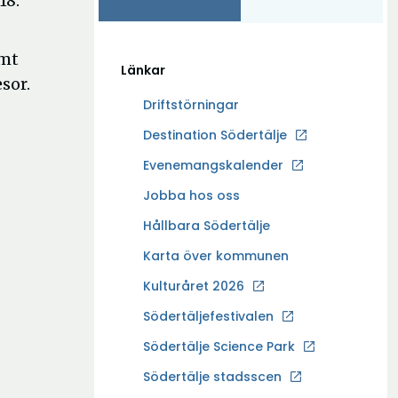
18.
amt
Länkar
sor.
Driftstörningar
Ö
Destination Södertälje
p
Evenemangskalender
p
Ö
Jobba hos oss
n
p
a
Hållbara Södertälje
p
i
Karta över kommunen
n
n
a
Kulturåret 2026
y
i
t
Södertäljefestivalen
n
t
Ö
Södertälje Science Park
y
f
p
t
Södertälje stadsscen
ö
p
t