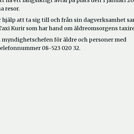
a ett långsiktigt avtal på plats den 1 januari 20
a resor.
hjälp att ta sig till och från sin dagverksamhet s
t Taxi Kurir som har hand om äldreomsorgens taxire
f. myndighetschefen för äldre och personer med
telefonnummer 08-523 020 32.