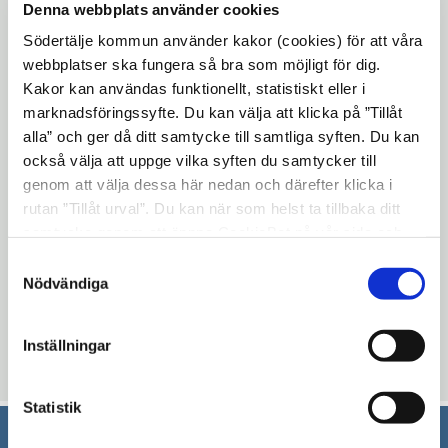
Denna webbplats använder cookies
Södertälje kommun använder kakor (cookies) för att våra
webbplatser ska fungera så bra som möjligt för dig.
Kommunen har länge haft samarbete med Angers, vilket 
Kakor kan användas funktionellt, statistiskt eller i
föranleddes av Scanias närvaro i Angers. Redan på 90-
marknadsföringssyfte. Du kan välja att klicka på ”Tillåt
talet fanns relativt täta kontakter med Angers via många 
olika projekt och samarbeten. Detta ledde till att 
alla” och ger då ditt samtycke till samtliga syften. Du kan
kommunerna kom överens om att etablera ett formellt 
också välja att uppge vilka syften du samtycker till
vänortssamarbete i ett avtal som skrevs i september 2001. 
genom att välja dessa här nedan och därefter klicka i
I avtalet framgår att särskilt intressanta områden att 
rutan ”Tillåt urval”. Du kan när som helst ta tillbaka ditt
samarbeta kring är relationer mellan medborgare i 
samtycke genom att öppna CookieBot på vår sida och
städerna, studentutbyten, miljöarbete, äldreomsorg, 
klicka på ”Ta tillbaka samtycke”. Genom att klicka på
Samtyckesval
integration, pedagogiskt IT-arbete. 
"Visa detaljer" kan du läsa om hur kakorna används och
Nödvändiga
hur vi och våra leverantörer inhämtar och behandlar
personuppgifter.
Inställningar
Uppdaterad: 2020-04-15
Statistik