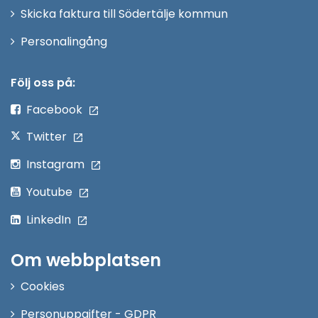
Skicka faktura till Södertälje kommun
Öppna
Personalingång
i
nytt
Följ oss på:
fönster
Facebook
Twitter
Instagram
Youtube
LinkedIn
Om webbplatsen
Cookies
Personuppgifter - GDPR