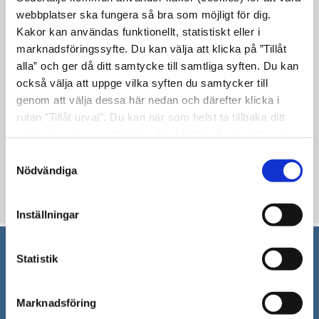
Dina synpunkter är viktiga för oss. Vi
webbplatser ska fungera så bra som möjligt för dig.
hoppas att du vill bidra till strategins
Kakor kan användas funktionellt, statistiskt eller i
innehåll. Du kan mejla in dina synpunkter
marknadsföringssyfte. Du kan välja att klicka på ”Tillåt
alla” och ger då ditt samtycke till samtliga syften. Du kan
till:
demokrati@sodertalje.se
också välja att uppge vilka syften du samtycker till
Under våren kommer det att ordnas
genom att välja dessa här nedan och därefter klicka i
medborgardialoger. Datum för
rutan ”Tillåt urval”. Du kan när som helst ta tillbaka ditt
medborgardialoger publiceras här på
samtycke genom att öppna CookieBot på vår sida och
webben inom kort! Läs mer:
klicka på ”Ta tillbaka samtycke”. Genom att klicka på
Samtyckesval
Demokratiberedningen
"Visa detaljer" kan du läsa om hur kakorna används och
Nödvändiga
hur vi och våra leverantörer inhämtar och behandlar
Uppdaterad: 2020-04-15
personuppgifter.
Inställningar
Statistik
Södertälje kommun
151 89 Södertälje
Marknadsföring
Besöksadress: Nyköpingsvägen 26