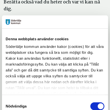
Berätta också vad du heter och var vi kan nå
dig.
Föreningen Juventas
systrar vann 2016
Priset delades ut på Kommunfullmäktiges
Denna webbplats använder cookies
sammanträde med följande motivering:
Södertälje kommun använder kakor (cookies) för att våra
webbplatser ska fungera så bra som möjligt för dig.
”Sedan en lång tid har stöd getts unga tjejer
Kakor kan användas funktionellt, statistiskt eller i
som växer upp i och kring Södertälje. Stärkt
marknadsföringssyfte. Du kan välja att klicka på ”Tillåt
självkänsla, storasysters trygghet,
alla” och ger då ditt samtycke till samtliga syften. Du kan
synliggörande av våld mot tjejer. Juventas
också välja att uppge vilka syften du samtycker till
genom att välja dessa här nedan och därefter klicka i
Systrar tar steget mot att bli en ungdomsjour
rutan ”Tillåt urval”. Du kan när som helst ta tillbaka ditt
som vänder sig till alla unga, oavsett
samtycke genom att öppna CookieBot på vår sida och
könsidentitet. Genom utvecklingen av
klicka på ”Ta tillbaka samtycke”. Genom att klicka på
Samtyckesval
Juventas Bröder arbetas det för att
"Visa detaljer" kan du läsa om hur kakorna används och
Nödvändiga