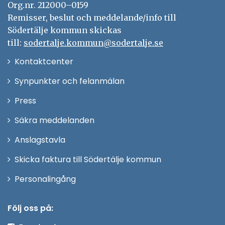
Org.nr. 212000–0159
Remisser, beslut och meddelande/info till
Södertälje kommun skickas
till:
sodertalje.kommun@sodertalje.se
Öppna
Kontaktcenter
i
Synpunkter och felanmälan
nytt
Öppna
Press
fönster
i
Säkra meddelanden
nytt
Anslagstavla
fönster
Skicka faktura till Södertälje kommun
Öppna
Personalingång
i
nytt
Följ oss på:
fönster