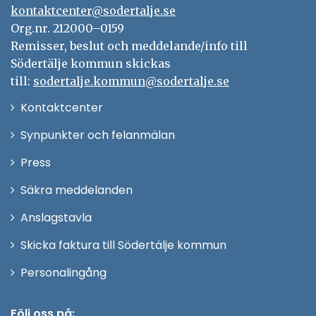
kontaktcenter@sodertalje.se
Org.nr. 212000–0159
Remisser, beslut och meddelande/info till
Södertälje kommun skickas
till:
sodertalje.kommun@sodertalje.se
Öppna
Kontaktcenter
i
Synpunkter och felanmälan
nytt
Öppna
Press
fönster
i
Säkra meddelanden
nytt
Anslagstavla
fönster
Skicka faktura till Södertälje kommun
Öppna
Personalingång
i
nytt
Följ oss på: