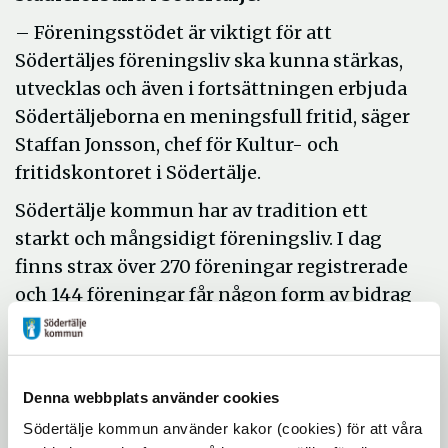
– Föreningsstödet är viktigt för att
Södertäljes föreningsliv ska kunna stärkas,
utvecklas och även i fortsättningen erbjuda
Södertäljeborna en meningsfull fritid, säger
Staffan Jonsson, chef för Kultur- och
fritidskontoret i Södertälje.
Södertälje kommun har av tradition ett
starkt och mångsidigt föreningsliv. I dag
finns strax över 270 föreningar registrerade
och 144 föreningar får någon form av bidrag
från kultur- och fritidsnämnden.
– Alla har rätt till en kreativ fritid som
stärker självkänslan. Studier visar också att
Denna webbplats använder cookies
personer som är medlemmar i föreningar
Södertälje kommun använder kakor (cookies) för att våra
tenderar att känna ett större engagemang