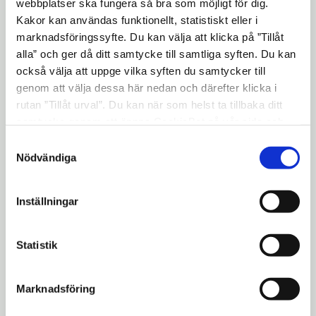
webbplatser ska fungera så bra som möjligt för dig.
för demokratifrågor i största allmänhet. Vår
Kakor kan användas funktionellt, statistiskt eller i
roll är att försöka ge de förutsättningar som
marknadsföringssyfte. Du kan välja att klicka på ”Tillåt
alla” och ger då ditt samtycke till samtliga syften. Du kan
krävs för att Södertäljes föreningar ska
också välja att uppge vilka syften du samtycker till
kunna fortsätta att göra ett fantastiskt jobb,
genom att välja dessa här nedan och därefter klicka i
säger Anna Bohman Enmalm, ordförande
rutan ”Tillåt urval”. Du kan när som helst ta tillbaka ditt
kultur- och fritidsnämnde.
samtycke genom att öppna CookieBot på vår sida och
klicka på ”Ta tillbaka samtycke”. Genom att klicka på
Utbetalningarna till föreningslivet sker två
Samtyckesval
"Visa detaljer" kan du läsa om hur kakorna används och
Nödvändiga
gånger per år, en gång på våren och en gång
hur vi och våra leverantörer inhämtar och behandlar
på hösten. Totalt delas cirka 26 miljoner ut
personuppgifter.
per år.
Inställningar
Statistik
Mer information:
Marknadsföring
Staffan Jonsson, chef kultur- och