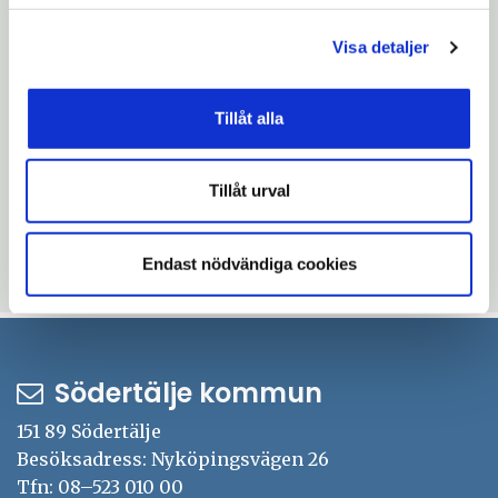
fritidskontoret, 08-523 064 64,
staffan.jonsson@sodertalje.se
Visa detaljer
Anna Bohman Enmalm, ordförande kultur-
och fritidsnämnden, 070-247 99 10,
Tillåt alla
anna.bohman@sodertalje.se
Angelica Vallgren, PR- och pressansvarig,
Tillåt urval
08-523 066 03,
angelica.vallgren@sodertalje.se
Endast nödvändiga cookies
Uppdaterad: 2018-02-16
Södertälje kommun
151 89 Södertälje
Besöksadress: Nyköpingsvägen 26
Tfn: 08–523 010 00