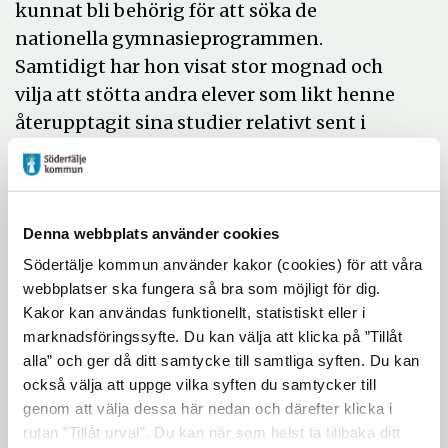
kunnat bli behörig för att söka de
nationella gymnasieprogrammen.
Samtidigt har hon visat stor mognad och
vilja att stötta andra elever som likt henne
återupptagit sina studier relativt sent i
Sverige. Hon är ett föredöme som på kort tid
genomfört detta med stark vilja och med ett
stort fokus.
Denna webbplats använder cookies
Paulina Repo Ahlström, Eneskolan
Södertälje kommun använder kakor (cookies) för att våra
webbplatser ska fungera så bra som möjligt för dig.
Paulina har visat stor nyfikenhet och
Kakor kan användas funktionellt, statistiskt eller i
målmedvetenhet som har drivit henne till
marknadsföringssyfte. Du kan välja att klicka på ”Tillåt
större framgångar i skolan. Vi ser också att
alla” och ger då ditt samtycke till samtliga syften. Du kan
hon har utvecklats till en respektfull person
också välja att uppge vilka syften du samtycker till
genom att välja dessa här nedan och därefter klicka i
som är mån om att lyckas och förverkliga
rutan ”Tillåt urval”. Du kan när som helst ta tillbaka ditt
sina drömmar.