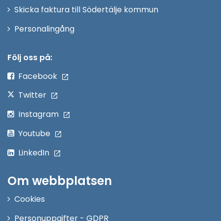
Skicka faktura till Södertälje kommun
Öppna
Personalingång
i
nytt
Följ oss på:
fönster
Facebook
Twitter
Instagram
Youtube
LinkedIn
Om webbplatsen
Cookies
Personuppgifter - GDPR