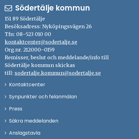
Södertälje kommun
151 89 Södertälje
Besöksadress: Nyköpingsvägen 26
Tfn: 08–523 010 00
kontaktcenter@sodertalje.se
Org.nr. 212000–0159
Remisser, beslut och meddelande/info till
Södertälje kommun skickas
till:
sodertalje.kommun@sodertalje.se
Öppna
Kontaktcenter
i
Synpunkter och felanmälan
nytt
Öppna
Press
fönster
i
Säkra meddelanden
nytt
Anslagstavla
fönster