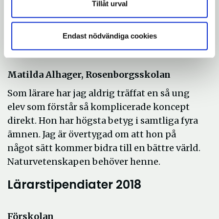
Tillåt urval
engagemang och har hög måluppfyllelse
och högt meritvärde.
Endast nödvändiga cookies
Naturvetenskapliga stipendiet
Matilda Alhager, Rosenborgsskolan
Som lärare har jag aldrig träffat en så ung
elev som förstår så komplicerade koncept
direkt. Hon har högsta betyg i samtliga fyra
ämnen. Jag är övertygad om att hon på
något sätt kommer bidra till en bättre värld.
Naturvetenskapen behöver henne.
Lärarstipendiater 2018
Förskolan