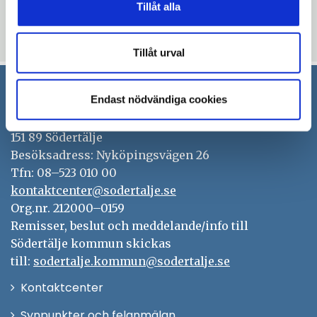
Tillåt alla
Uppdaterad: 2018-11-05
Tillåt urval
Endast nödvändiga cookies
Södertälje kommun
151 89 Södertälje
Besöksadress: Nyköpingsvägen 26
Tfn: 08–523 010 00
kontaktcenter@sodertalje.se
Org.nr. 212000–0159
Remisser, beslut och meddelande/info till
Södertälje kommun skickas
till:
sodertalje.kommun@sodertalje.se
Öppna
Kontaktcenter
i
Synpunkter och felanmälan