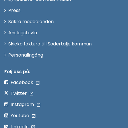
nytt
Öppna
Press
fönster
i
Säkra meddelanden
nytt
Anslagstavla
fönster
Skicka faktura till Södertälje kommun
Öppna
Personalingång
i
nytt
Följ oss på:
fönster
Facebook
Twitter
Instagram
Youtube
LinkedIn