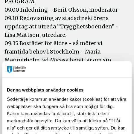
PROGRAM
09.00 Inledning - Berit Olsson, moderator
09.10 Redovisning av stadsdirektörens
uppdrag att utreda ”Trygghetsboenden” -
Lisa Mattson, utredare.
09.35 Bostäder för äldre - så möter vi
framtida behov i Stockholm - Maria
Mannerholm, vd Micasa berättar om sin
utredning och nya äldreboendeplanen för
Stockholm.
10.00 Vad finns i dag och vad planeras för
Denna webbplats använder cookies
framtida Södertälje - Mats Sjöberg, Telge
Södertälje kommun använder kakor (cookies) för att våra
bostäder och Håkan Buller,
webbplatser ska fungera så bra som möjligt för dig.
samhällsbyggnadsnämnden.
Kakor kan användas funktionellt, statistiskt eller i
10.30 Paus
marknadsföringssyfte. Du kan välja att klicka på ”Tillåt
11.00 Bostadspolitik eller bara
alla” och ger då ditt samtycke till samtliga syften. Du kan