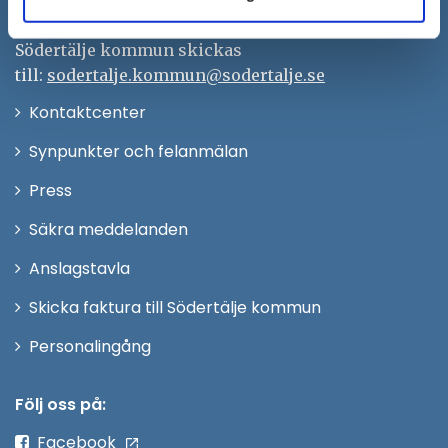
Org.nr. 212000–0159
Remisser, beslut och meddelande/info till
Södertälje kommun skickas
till:
sodertalje.kommun@sodertalje.se
Öppna
Kontaktcenter
i
Synpunkter och felanmälan
nytt
Öppna
Press
fönster
i
Säkra meddelanden
nytt
Anslagstavla
fönster
Skicka faktura till Södertälje kommun
Öppna
Personalingång
i
nytt
Följ oss på:
fönster
Facebook