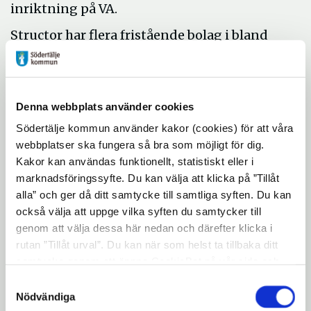
inriktning på VA.
Structor har flera fristående bolag i bland
annat Stockholm och Nyköping som alla
samarbetar.
Vi frågade Maria varför de valde just att
Denna webbplats använder cookies
etablera sig i Södertälje.
Södertälje kommun använder kakor (cookies) för att våra
Maria känner att främsta anledningen var
webbplatser ska fungera så bra som möjligt för dig.
Kakor kan användas funktionellt, statistiskt eller i
att Södertälje ligger bra geografiskt för att
marknadsföringssyfte. Du kan välja att klicka på ”Tillåt
starta ett bolag i och så ligger det mitt
alla” och ger då ditt samtycke till samtliga syften. Du kan
emellan Stockholm och Nyköping. Sedan
också välja att uppge vilka syften du samtycker till
bor många av de anställda i Södertälje med
genom att välja dessa här nedan och därefter klicka i
omnejd. En annan faktor var att Södertälje
rutan ”Tillåt urval”. Du kan när som helst ta tillbaka ditt
är en expansiv kommun med ett mål att
samtycke genom att öppna CookieBot på vår sida och
klicka på ”Ta tillbaka samtycke”. Genom att klicka på
bygga 20 000 nya bostäder inom loppet av
Samtyckesval
"Visa detaljer" kan du läsa om hur kakorna används och
Nödvändiga
15 år.