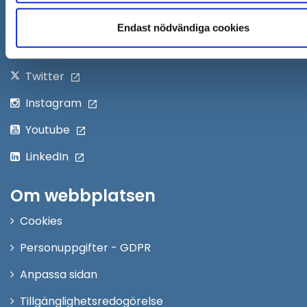
i
nytt
Följ oss på:
Endast nödvändiga cookies
fönster
Facebook
Twitter
Instagram
Youtube
LinkedIn
Om webbplatsen
Cookies
Personuppgifter - GDPR
Anpassa sidan
Tillgänglighetsredogörelse