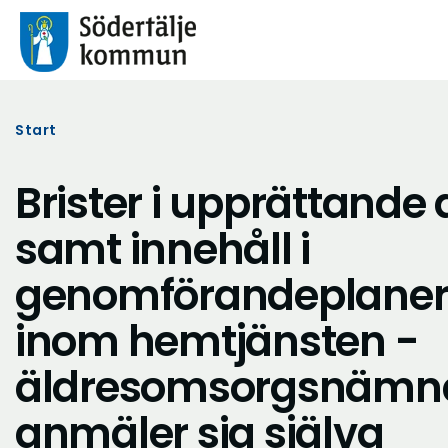
Start
Brister i upprättande 
samt innehåll i
genomförandeplane
inom hemtjänsten -
äldresomsorgsnämn
anmäler sig själva