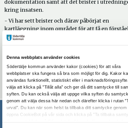
dokumentation samt att det brister i utrednin
kring insatsen.
- Vi har sett brister och därav påbörjat en
kartläggning inom området för att få en förståe
för hur det ser ut, säger Liselotte Ulvebring-Wes
resultatområdeschef hemtjänsten Södertälje
kommun. Utifrån resultatet har vi tagit fram en
Denna webbplats använder cookies
handlingsplan som innehåller flera åtgårder so
Södertälje kommun använder kakor (cookies) för att våra
har börjat arbeta efter, bland annat att impleme
webbplatser ska fungera så bra som möjligt för dig. Kakor k
ett digitalt stöd för genomförandeplaner.
användas funktionellt, statistiskt eller i marknadsföringssyft
välja att klicka på ”Tillåt alla” och ger då ditt samtycke till sa
Uppdaterad: 2020-06-23
syften. Du kan också välja att uppge vilka syften du samtycke
genom att välja dessa här nedan och därefter klicka i rutan ”Ti
urval”. Du kan när som helst ta tillbaka ditt samtycke genom 
öppna CookieBot på vår sida och klicka på ”Ta tillbaka samt
Södertälje kommun
Genom att klicka på "Visa detaljer" kan du läsa om hur kako
används och hur vi och våra leverantörer inhämtar och beha