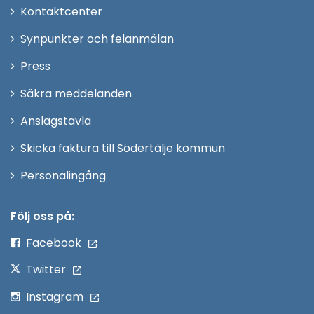
Öppna
Kontaktcenter
i
Synpunkter och felanmälan
nytt
Öppna
Press
fönster
i
Säkra meddelanden
nytt
Anslagstavla
fönster
Skicka faktura till Södertälje kommun
Öppna
Personalingång
i
nytt
Följ oss på:
fönster
Facebook
Twitter
Instagram