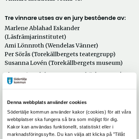
Tre vinnare utses av en jury bestående av:
Marlene Ablahad Eskander
(Läsfrämjarinstitutet)
Ami Lönnroth (Wendelas Vänner)
Per Sörås (Torekällbergets teatergrupp)
Susanna Lovén (Torekällbergets museum)
Flera priser delas ut t ex sagoböcker, entré
till Tom Tits, Sydpoolen och Torekällbergets
julmarknad. Vinnande bidrag publiceras på
hemsidan och läses in så att många kan få
Denna webbplats använder cookies
ta del av sagorna.
Södertälje kommun använder kakor (cookies) för att våra
webbplatser ska fungera så bra som möjligt för dig.
Vem var Brita Greta?
Kakor kan användas funktionellt, statistiskt eller i
marknadsföringssyfte. Du kan välja att klicka på ”Tillåt
Sagor har berättats i alla tider och alla