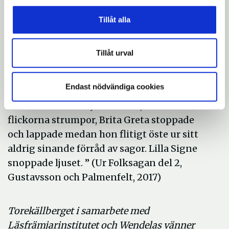
sagosamlare Gunnar Olof Hyltén- Cavallius
var vän med familjen Hebbe och berättar
Tillåt alla
såhär om hur det kunde vara i köket när
Brita berättade:
Tillåt urval
”...där Brita Greta satt och berättade sagor
för de tre småflickorna. Där brann ingen
Endast nödvändiga cookies
lampa, ett talgljus var hela belysningen. Vid
det stickade Fanny och Tekla, de två äldre
flickorna strumpor, Brita Greta stoppade
och lappade medan hon flitigt öste ur sitt
aldrig sinande förråd av sagor. Lilla Signe
snoppade ljuset. ” (Ur Folksagan del 2,
Gustavsson och Palmenfelt, 2017)
Torekällberget i samarbete med
Läsfrämjarinstitutet och Wendelas vänner