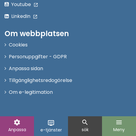
Youtube
LinkedIn
Om webbplatsen
Cookies
Personuppgifter - GDPR
Anpassa sidan
Tillgänglighetsredogörelse
Om e-legitimation
settings
search
menu
display_settings
Anpassa
sök
Meny
e-tjänster