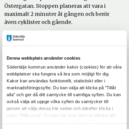
Östergatan. Stoppen planeras att vara i
maximalt 2 minuter åt gången och berör
även cyklister och gående.
Det är inte säkert att det kommer att ske
sprängningar alla dagar men när det sker
finns det risk för att det kan bli kö. Räkna
då med att det kan ta lite längre tid än
Denna webbplats använder cookies
normalt att ta sig fram i båda riktningarna.
Södertälje kommun använder kakor (cookies) för att våra
Vi tackar dig som reser denna väg för ditt
webbplatser ska fungera så bra som möjligt för dig.
tålamod och din förståelse för detta.
Kakor kan användas funktionellt, statistiskt eller i
marknadsföringssyfte. Du kan välja att klicka på ”Tillåt
Parkeringshuset är till för
alla” och ger då ditt samtycke till samtliga syften. Du kan
parkeringsplatser till boende i det nya
också välja att uppge vilka syften du samtycker till
höghuset Stockholmsberget som just nu
genom att välja dessa här nedan och därefter klicka i
rutan ”Tillåt urval”. Du kan när som helst ta tillbaka ditt
håller på att byggas. Du kan ta del av mer
samtycke genom att öppna CookieBot på vår sida och
information om
Stockholmsberget på