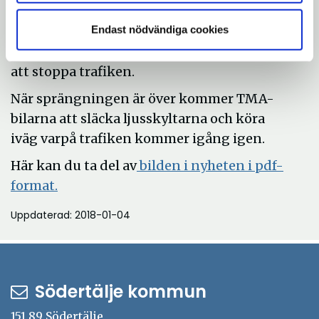
om att vägarbete pågår och att körfälten är
avstängda.
Endast nödvändiga cookies
På gång- och cykelväg kommer flaggvakter
att stoppa trafiken.
När sprängningen är över kommer TMA-
bilarna att släcka ljusskyltarna och köra
iväg varpå trafiken kommer igång igen.
Här kan du ta del av
bilden i nyheten i pdf-
Öppna
format.
i
Uppdaterad: 2018-01-04
nytt
fönster
Södertälje kommun
151 89 Södertälje