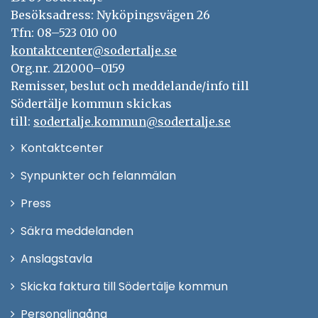
Besöksadress: Nyköpingsvägen 26
Tfn: 08–523 010 00
kontaktcenter@sodertalje.se
Org.nr. 212000–0159
Remisser, beslut och meddelande/info till
Södertälje kommun skickas
till:
sodertalje.kommun@sodertalje.se
Öppna
Kontaktcenter
i
Synpunkter och felanmälan
nytt
Öppna
Press
fönster
i
Säkra meddelanden
nytt
Anslagstavla
fönster
Skicka faktura till Södertälje kommun
Öppna
Personalingång