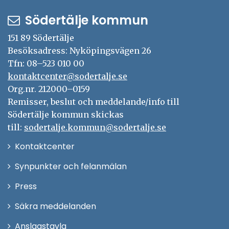
Södertälje kommun
151 89 Södertälje
Besöksadress: Nyköpingsvägen 26
Tfn: 08–523 010 00
kontaktcenter@sodertalje.se
Org.nr. 212000–0159
Remisser, beslut och meddelande/info till
Södertälje kommun skickas
till:
sodertalje.kommun@sodertalje.se
Öppna
Kontaktcenter
i
Synpunkter och felanmälan
nytt
Öppna
Press
fönster
i
Säkra meddelanden
nytt
Anslagstavla
fönster