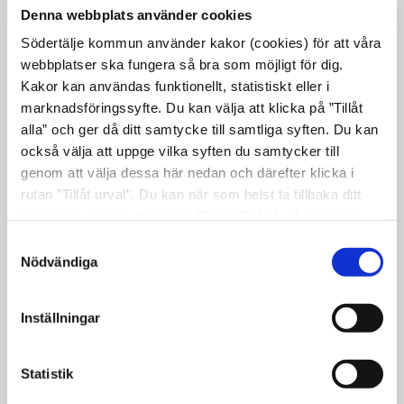
08-52306463
Denna webbplats använder cookies
Södertälje kommun använder kakor (cookies) för att våra
webbplatser ska fungera så bra som möjligt för dig.
Kakor kan användas funktionellt, statistiskt eller i
marknadsföringssyfte. Du kan välja att klicka på ”Tillåt
alla” och ger då ditt samtycke till samtliga syften. Du kan
också välja att uppge vilka syften du samtycker till
genom att välja dessa här nedan och därefter klicka i
rutan ”Tillåt urval”. Du kan när som helst ta tillbaka ditt
samtycke genom att öppna CookieBot på vår sida och
klicka på ”Ta tillbaka samtycke”. Genom att klicka på
Samtyckesval
"Visa detaljer" kan du läsa om hur kakorna används och
Nödvändiga
hur vi och våra leverantörer inhämtar och behandlar
personuppgifter.
Inställningar
Statistik