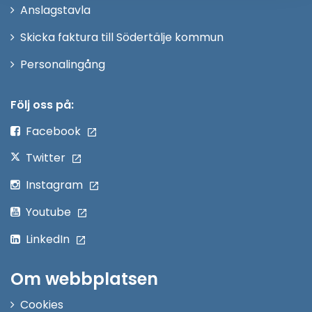
Anslagstavla
fönster
Skicka faktura till Södertälje kommun
Öppna
Personalingång
i
nytt
Följ oss på:
fönster
Facebook
Twitter
Instagram
Youtube
LinkedIn
Om webbplatsen
Cookies