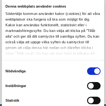
ansökan om skolskjuts till kommunen. Och
Denna webbplats använder cookies
om förhandsprövningen visar att ditt barn
Södertälje kommun använder kakor (cookies) för att våra
kan ha rätt att få skolskjuts innebär det inte
webbplatser ska fungera så bra som möjligt för dig.
att du med automatik beviljas skolskjuts
Kakor kan användas funktionellt, statistiskt eller i
om du skickar in en ansökan.
marknadsföringssyfte. Du kan välja att klicka på ”Tillåt
alla” och ger då ditt samtycke till samtliga syften. Du kan
Observera att
elever som har rätt till
också välja att uppge vilka syften du samtycker till
skolskjuts i första hand får ett SL-kort som
genom att välja dessa här nedan och därefter klicka i
de kan använda på bussar, pendeltåg och
rutan ”Tillåt urval”. Du kan när som helst ta tillbaka ditt
tunnelbana.
samtycke genom att öppna CookieBot på vår sida och
klicka på ”Ta tillbaka samtycke”. Genom att klicka på
Länk till förhandsprövning
Samtyckesval
"Visa detaljer" kan du läsa om hur kakorna används och
Nödvändiga
Kommunens information om skolskjuts
hur vi och våra leverantörer inhämtar och behandlar
personuppgifter.
Inställningar
Uppdaterad: 2018-08-16
Statistik