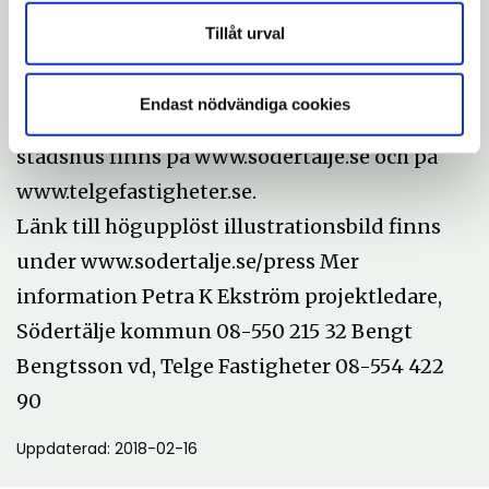
Lago och Bengt Bengtsson.
Tillåt urval
2
Endast nödvändiga cookies
Mer information om Södertäljes nya
stadshus finns på www.sodertalje.se och på
www.telgefastigheter.se.
Länk till högupplöst illustrationsbild finns
under www.sodertalje.se/press Mer
information Petra K Ekström projektledare,
Södertälje kommun 08-550 215 32 Bengt
Bengtsson vd, Telge Fastigheter 08-554 422
90
Uppdaterad: 2018-02-16