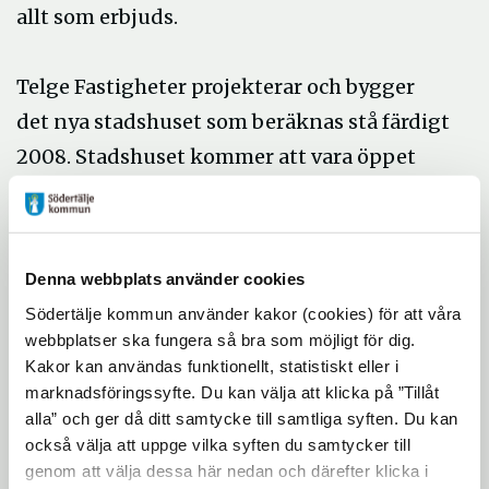
allt som erbjuds.
Telge Fastigheter projekterar och bygger
det nya stadshuset som beräknas stå färdigt
2008. Stadshuset kommer att vara öppet
och levande med olika verksamheter både
dag- och kvällstid samt på helger. Här
kommer bl a Södertäljes Stadsscen Estrad,
Denna webbplats använder cookies
en Stockholms största, att ligga
Södertälje kommun använder kakor (cookies) för att våra
tillsammans med en ny restaurang. På
webbplatser ska fungera så bra som möjligt för dig.
stadsscenen och i de kompletterande
Kakor kan användas funktionellt, statistiskt eller i
marknadsföringssyfte. Du kan välja att klicka på ”Tillåt
konferenslokalerna kommer många olika
alla” och ger då ditt samtycke till samtliga syften. Du kan
evenemang att kunna genomföras, allt från
också välja att uppge vilka syften du samtycker till
filmvisningar till bolagsstämmor,
genom att välja dessa här nedan och därefter klicka i