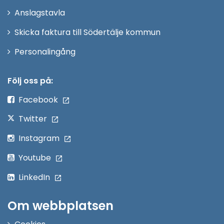
nytt
Anslagstavla
fönster
Skicka faktura till Södertälje kommun
Öppna
Personalingång
i
nytt
Följ oss på:
fönster
Facebook
Twitter
Instagram
Youtube
LinkedIn
Om webbplatsen