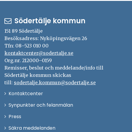
Södertälje kommun
151 89 Södertälje
Besöksadress: Nyköpingsvägen 26
Tfn: 08–523 010 00
kontaktcenter@sodertalje.se
Org.nr. 212000–0159
Remisser, beslut och meddelande/info till
Södertälje kommun skickas
till:
sodertalje.kommun@sodertalje.se
Öppna
Kontaktcenter
i
Synpunkter och felanmälan
nytt
Öppna
Press
fönster
i
Säkra meddelanden