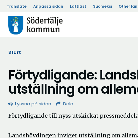
Translate
Anpassa sidan
Lättläst
Suomeksi
Other la
Start
Förtydligande: Lands
utställning om alle
Lyssna på sidan
Dela
Förtydligande till nyss utskickat pressmeddel
Landshövdingen inviger utställning om allem