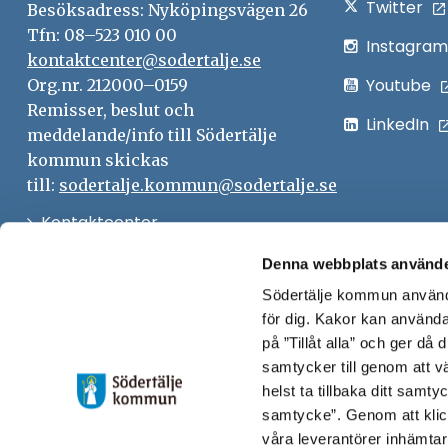
Twitter
Besöksadress: Nyköpingsvägen 26
Tfn: 08–523 010 00
Instagram
kontaktcenter@sodertalje.se
Youtube
Org.nr. 212000–0159
Remisser, beslut och
LinkedIn
meddelande/info till Södertälje
kommun skickas
till:
sodertalje.kommun@sodertalje.se
Öppna
Kontaktcenter
i
Synpunkter och felanmälan
Denna webbplats använde
nytt
Södertälje kommun använde
Öppna
Press
fönster
för dig. Kakor kan användas
i
Säkra meddelanden
på ”Tillåt alla” och ger då
nytt
samtycker till genom att vä
Anslagstavla
fönster
helst ta tillbaka ditt samt
Skicka faktura till Södertälje
samtycke”. Genom att klic
våra leverantörer inhämtar
kommun