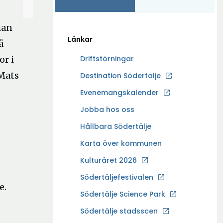
man
Länkar
å
or i
Driftstörningar
 Mats
Ö
Destination Södertälje
p
Evenemangskalender
p
Ö
Jobba hos oss
n
p
a
Hållbara Södertälje
p
i
Karta över kommunen
n
n
a
Kulturåret 2026
y
i
t
Södertäljefestivalen
n
e.
t
Ö
Södertälje Science Park
y
f
p
t
Södertälje stadsscen
ö
p
t