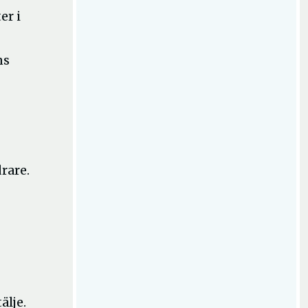
er i
ns
drare.
älje.