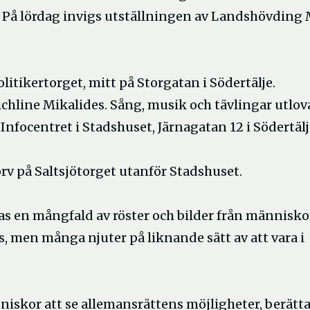
v. På lördag invigs utställningen av Landshövding
olitikertorget, mitt på Storgatan i Södertälje.
ichline Mikalides. Sång, musik och tävlingar utlov
Infocentret i Stadshuset, Järnagatan 12 i Södertälj
orv på Saltsjötorget utanför Stadshuset.
ras en mångfald av röster och bilder från människo
, men många njuter på liknande sätt av att vara i
niskor att se allemansrättens möjligheter, berätta