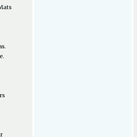
 Mats
as.
e.
rs
r