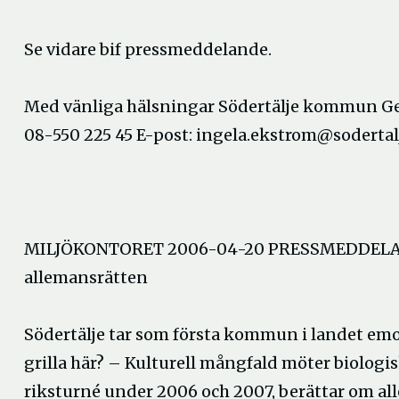
Se vidare bif pressmeddelande.
Med vänliga hälsningar Södertälje kommun Gem
08-550 225 45 E-post: ingela.ekstrom@sodertal
MILJÖKONTORET 2006-04-20 PRESSMEDDELAND
allemansrätten
Södertälje tar som första kommun i landet em
grilla här? – Kulturell mångfald möter biolog
riksturné under 2006 och 2007, berättar om al