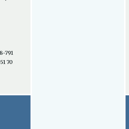
08-791
51 70