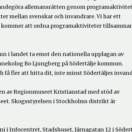
levandegöra allemansrätten genom programaktivitet
r mellan svenskar och invandrare. Vi har ett
i kommer att ordna programaktiviteter tillsamma
un i landet ta emot den nationella upplagan av
munekolog Bo Ljungberg på Södertälje kommun.
h få fler att hitta dit, inte minst Södertäljes invan
gen av Regionmuseet Kristianstad med stöd av
et. Skogsstyrelsen i Stockholms distrikt är
i i Infocentret, Stadshuset, Järnagatan 12 i Södert