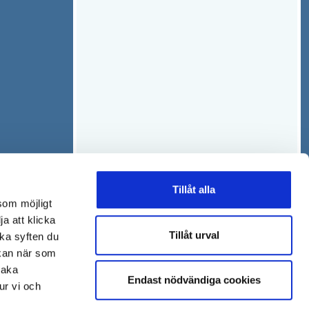
Tillåt alla
som möjligt
ja att klicka
Tillåt urval
lka syften du
 kan när som
baka
Endast nödvändiga cookies
ur vi och