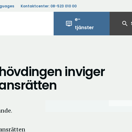
nguages
Kontaktcenter:
08-523 010 00
e-
display_settings
search
tjänster
hövdingen inviger
mansrätten
ande.
ansrätten