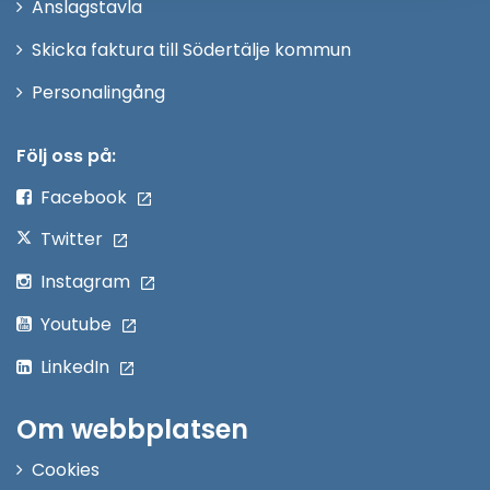
Anslagstavla
fönster
Skicka faktura till Södertälje kommun
Öppna
Personalingång
i
nytt
Följ oss på:
fönster
Facebook
Twitter
Instagram
Youtube
LinkedIn
Om webbplatsen
Cookies