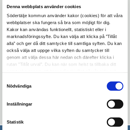
förberedelsen för att göra en arbetsplats för
Denna webbplats använder cookies
den nya slussporten. Porten kommer
Södertälje kommun använder kakor (cookies) för att våra
att färdigställas i en stor grop vid sidan av
webbplatser ska fungera så bra som möjligt för dig.
Kakor kan användas funktionellt, statistiskt eller i
kanalen. När gropen är urschaktad kommer
marknadsföringssyfte. Du kan välja att klicka på ”Tillåt
en betongplatta att gjutas i botten och till
alla” och ger då ditt samtycke till samtliga syften. Du kan
den kommer förankringsstagen behövas.
också välja att uppge vilka syften du samtycker till
genom att välja dessa här nedan och därefter klicka i
Borrningsarbetet kommer att pågå under
rutan ”Tillåt urval”. Du kan när som helst ta tillbaka ditt
lördag 27 januari och söndag 28 januari, kl.
samtycke genom att öppna CookieBot på vår sida och
09.00 - 19.00 på Lotsudden.
klicka på ”Ta tillbaka samtycke”. Genom att klicka på
Samtyckesval
Detta är en del av Sjöfartsverkets
"Visa detaljer" kan du läsa om hur kakorna används och
Nödvändiga
hur vi och våra leverantörer inhämtar och behandlar
Öppna
arbete med
Mälarprojektet
där de
personuppgifter.
i
förbättrar farleden genom Södertälje kanal.
Inställningar
nytt
Uppdaterad: 2020-04-15
fönster
Statistik