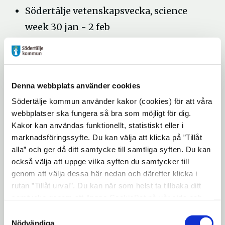
Södertälje vetenskapsvecka, science
week 30 jan - 2 feb
konsert för att fira Finlands
självständighetsdag
politikerhörna, där du kan träffa
Denna webbplats använder cookies
lokala politiker
Södertälje kommun använder kakor (cookies) för att våra
musikevenemang
webbplatser ska fungera så bra som möjligt för dig.
Kakor kan användas funktionellt, statistiskt eller i
Vi vill veta om det är så att du inte får
Informationsbladet i brevlådan
marknadsföringssyfte. Du kan välja att klicka på ”Tillåt
alla” och ger då ditt samtycke till samtliga syften. Du kan
Då ska du mejla till
info@sodertalje.se
och
också välja att uppge vilka syften du samtycker till
skriva vilken adress du har så tar vi upp det
genom att välja dessa här nedan och därefter klicka i
med de som delar ut bladet.
rutan ”Tillåt urval”. Du kan när som helst ta tillbaka ditt
Finns på flera platser
samtycke genom att öppna CookieBot på vår sida och
klicka på ”Ta tillbaka samtycke”. Genom att klicka på
Samtyckesval
Du kan hämta bladet själv på flera platser i
"Visa detaljer" kan du läsa om hur kakorna används och
Nödvändiga