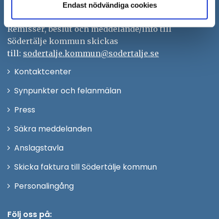
kontaktcenter@sodertalje.se
Endast nödvändiga cookies
Org.nr. 212000–0159
Remisser, beslut och meddelande/info till
Södertälje kommun skickas
till:
sodertalje.kommun@sodertalje.se
Öppna
Kontaktcenter
i
Synpunkter och felanmälan
nytt
Öppna
Press
fönster
i
Säkra meddelanden
nytt
Anslagstavla
fönster
Skicka faktura till Södertälje kommun
Öppna
Personalingång
i
nytt
Följ oss på: