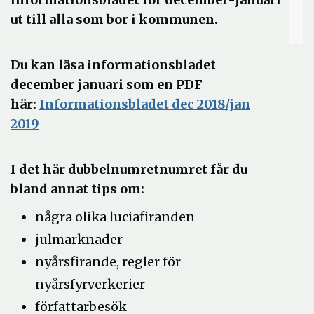
ut till alla som bor i kommunen.
Du kan läsa informationsbladet
december januari som en PDF
här:
Informationsbladet dec 2018/jan
Öppna
2019
i
nytt
I det här dubbelnumretnumret får du
fönster
bland annat tips om:
några olika luciafiranden
julmarknader
nyårsfirande, regler för
nyårsfyrverkerier
författarbesök