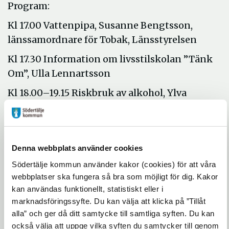
Program:
Kl 17.00 Vattenpipa, Susanne Bengtsson,
länssamordnare för Tobak, Länsstyrelsen
Kl 17.30 Information om livsstilskolan ”Tänk
Om”, Ulla Lennartsson
Kl 18.00–19.15 Riskbruk av alkohol, Ylva
Nork, primärvårdsprojektet STAD, KI
Torsdagen den 25 november klockan 18.00
Denna webbplats använder cookies
arrangerar Södertälje kommun, Stockholms
Södertälje kommun använder kakor (cookies) för att våra
läns landsting och Polisen ett informations-
webbplatser ska fungera så bra som möjligt för dig. Kakor
och diskussionsmöte med rubriken
kan användas funktionellt, statistiskt eller i
marknadsföringssyfte. Du kan välja att klicka på ”Tillåt
”Vattenpipa och idrott” på Ronna
alla” och ger då ditt samtycke till samtliga syften. Du kan
poliskontor, Rösvägen 3–5.
också välja att uppge vilka syften du samtycker till genom