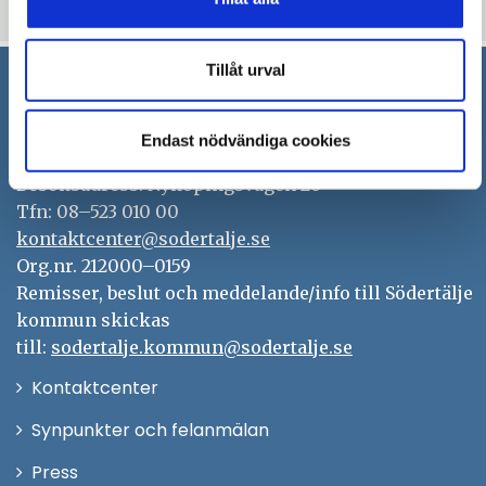
Uppdaterad: 2018-02-16
Tillåt urval
Södertälje kommun
Endast nödvändiga cookies
151 89 Södertälje
Besöksadress: Nyköpingsvägen 26
Tfn: 08–523 010 00
kontaktcenter@sodertalje.se
Org.nr. 212000–0159
Remisser, beslut och meddelande/info till Södertälje
kommun skickas
till:
sodertalje.kommun@sodertalje.se
Öppna
Kontaktcenter
i
Synpunkter och felanmälan
nytt
Öppna
Press
fönster