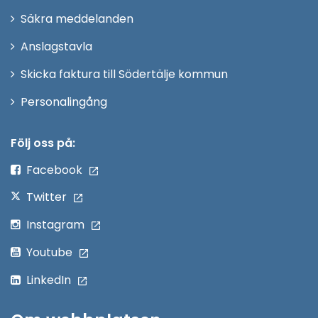
i
Säkra meddelanden
nytt
Anslagstavla
fönster
Skicka faktura till Södertälje kommun
Öppna
Personalingång
i
nytt
Följ oss på:
fönster
Facebook
Twitter
Instagram
Youtube
LinkedIn