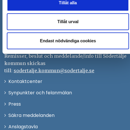
Tillåt alla
Södertälje kommun
151 89 Södertälje
Tillåt urval
Besöksadress: Nyköpingsvägen 26
Tfn: 08–523 010 00
Endast nödvändiga cookies
kontaktcenter@sodertalje.se
Org.nr. 212000–0159
Remisser, beslut och meddelande/info till Södertälje
kommun skickas
till:
sodertalje.kommun@sodertalje.se
Öppna
Kontaktcenter
i
Synpunkter och felanmälan
nytt
Öppna
Press
fönster
i
Säkra meddelanden
nytt
Anslagstavla
fönster