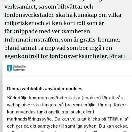
verksamhet, så som biltvättar och
fordonsverkstäder, ska ha kunskap om vilka
miljörisker och vilken kontroll som är
förknippade med verksamheten.
Informationsträffen, som är gratis, kommer
bland annat ta upp vad som bör ingå i en
egenkontroll för fordonsverksamheter, för att
kraven i miljölagstiftningen ska uppfyllas.
– Stora företag kan ha hela avdelningar som
hanterar dessa frågor, medan de mindre
Denna webbplats använder cookies
företagen
Södertälje kommun använder kakor (cookies) för att våra
får klara av allt på egen hand. En dålig
webbplatser ska fungera så bra som möjligt för dig. Kakor
hantering av farligt avfall kan leda till stor
kan användas funktionellt, statistiskt eller i
påverkan på miljön. Vi vill underlätta för
marknadsföringssyfte. Du kan välja att klicka på ”Tillåt alla”
småföretagarna och på så sätt bidra till en
och ger då ditt samtycke till samtliga syften. Du kan också