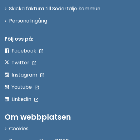
Skicka faktura till Södertälje kommun
Öppna
Personalingång
i
nytt
Följ oss på:
fönster
Facebook
Twitter
Instagram
Youtube
LinkedIn
Om webbplatsen
Cookies