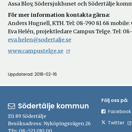
Assa Bloy, Södersjukhuset och Södertälje kom
För mer information kontakta gärna:
Anders Hugnell, KTH. Tel: 08-790 81 68 mobile:
Eva Helén, projektledare Campus Telge. Tel: 08-
eva.helen@sodertalje.se
www.campustelge.se
Uppdaterad: 2018-02-16
Följ oss på:
Södertälje kommun
Facebook
151 89 Södertälje
Twitter
Besöksadress: Nyköpingsvägen 26
Tfn: 08–523 010 00