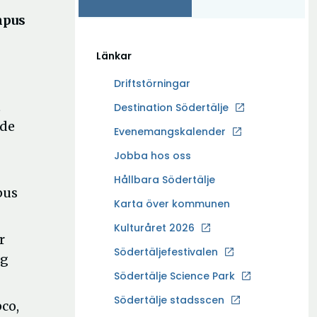
mpus
Länkar
Driftstörningar
t
Ö
Destination Södertälje
p
åde
Evenemangskalender
p
Ö
Jobba hos oss
n
p
a
Hållbara Södertälje
p
pus
i
Karta över kommunen
n
n
a
Kulturåret 2026
y
r
i
t
Södertäljefestivalen
ng
n
t
Ö
Södertälje Science Park
y
f
p
t
Södertälje stadsscen
ö
co,
p
t