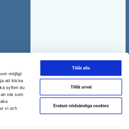
Tillåt alla
som möjligt
ja att klicka
Tillåt urval
lka syften du
 kan när som
baka
Endast nödvändiga cookies
ur vi och