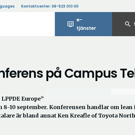
nguages
Kontaktcenter:
08-523 010 00
e-
display_settings
search
tjänster
konferens på Campus Te
0 LPPDE Europe”
n 8-10 september. Konferensen handlar om lean 
talare är bland annat Ken Kreafle of Toyota Nort