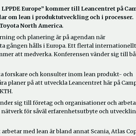
10 LPPDE Europe” kommer till Leancentret på Ca
r om lean i produktutveckling och i processer.
f Toyota North America.
rning och planering är på agendan när
 gången hålls i Europa. Ett flertal internationell
ommer att medverka. Konferensen vänder sig till b
sta forskare och konsulter inom lean produkt- och
våra planer på att utveckla Leancentret här på Cam
 KTH.
er sig till företag och organisationer och arbeta
 nätverk för såväl erfarenhetsutbyte och utveckli
arbetar med lean är bland annat Scania, Atlas Cop