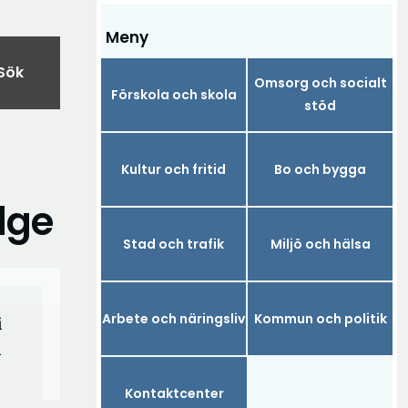
Meny
Sök
Omsorg och socialt
Förskola och skola
stöd
Kultur och fritid
Bo och bygga
lge
Stad och trafik
Miljö och hälsa
Arbete och näringsliv
Kommun och politik
i
h
Kontaktcenter