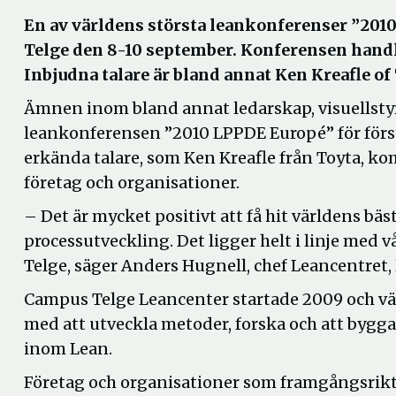
En av världens största leankonferenser ”20
Telge den 8-10 september. Konferensen handla
Inbjudna talare är bland annat Ken Kreafle o
Ämnen inom bland annat ledarskap, visuellsty
leankonferensen ”2010 LPPDE Europé” för första
erkända talare, som Ken Kreafle från Toyta, k
företag och organisationer.
– Det är mycket positivt att få hit världens bä
processutveckling. Det ligger helt i linje med 
Telge, säger Anders Hugnell, chef Leancentret,
Campus Telge Leancenter startade 2009 och vänd
med att utveckla metoder, forska och att bygga
inom Lean.
Företag och organisationer som framgångsrikt 