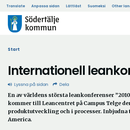
Translate
Anpassa sidan
Lättläst
Suomeksi
Other la
Start
Internationell lean
Lyssna på sidan
Dela
En av världens största leankonferenser ”201
kommer till Leancentret på Campus Telge de
produktutveckling och i processer. Inbjudna 
America.