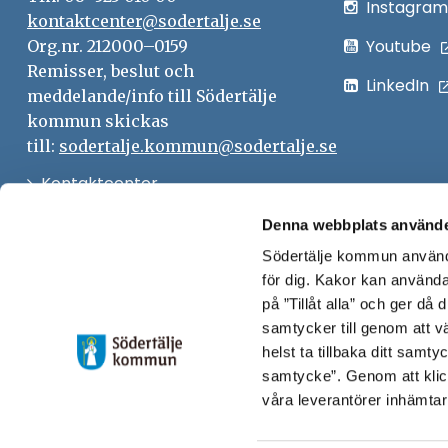
Instagram
kontaktcenter@sodertalje.se
Youtube
Org.nr. 212000–0159
Remisser, beslut och
LinkedIn
meddelande/info till Södertälje
kommun skickas
till:
sodertalje.kommun@sodertalje.se
Öppna
Kontaktcenter
i
Synpunkter och felanmälan
Denna webbplats använde
nytt
Södertälje kommun använde
Öppna
Press
fönster
för dig. Kakor kan användas
i
Säkra meddelanden
på ”Tillåt alla” och ger då
nytt
samtycker till genom att vä
Anslagstavla
fönster
helst ta tillbaka ditt samt
Skicka faktura till Södertälje
samtycke”. Genom att klic
våra leverantörer inhämtar
kommun
Öppna
Personalingång