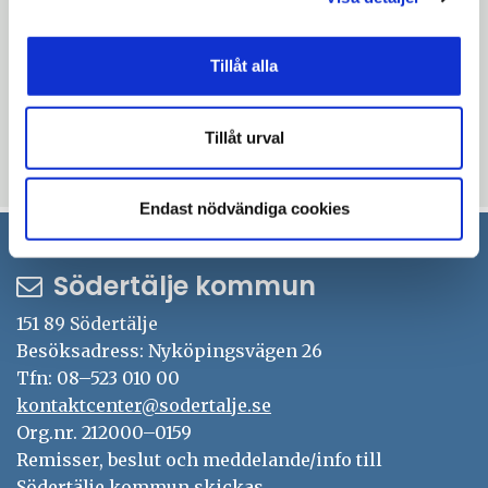
Mer information: Bo Ljungberg,
Tillåt alla
kommunekolog, tel 08 550 212 14, 0708 51 70
77.
Tillåt urval
Uppdaterad: 2018-02-16
Endast nödvändiga cookies
Södertälje kommun
151 89 Södertälje
Besöksadress: Nyköpingsvägen 26
Tfn: 08–523 010 00
kontaktcenter@sodertalje.se
Org.nr. 212000–0159
Remisser, beslut och meddelande/info till
Södertälje kommun skickas