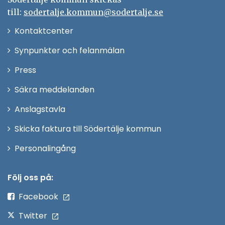
till:
sodertalje.kommun@sodertalje.se
Öppna
Kontaktcenter
i
Synpunkter och felanmälan
nytt
Öppna
Press
fönster
i
Säkra meddelanden
nytt
Anslagstavla
fönster
Skicka faktura till Södertälje kommun
Öppna
Personalingång
i
nytt
Följ oss på:
fönster
Facebook
Twitter