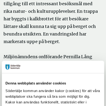
tillgång till ett intressant besöksmål med
rika natur- och kulturupplevelser. En trappa
har byggts i kalkbrottet för att besökare
lättare skall kunna ta sig upp på berget och
beundra utsikten. En vandringsled har
markerats uppe på berget.
Miljönämndens ordförande Pernilla Lång
inviger reservatet. Göran Thor, forskare vid
artdatabanken på Statens
lantbruksuniversitet, berättar om lavarna
Denna webbplats använder cookies
som finns vid berget.
Södertälje kommun använder kakor (cookies) för att våra
webbplatser ska fungera så bra som möjligt för dig.
Representanter för media är välkomna att
Kakor kan användas funktionellt, statistiskt eller i