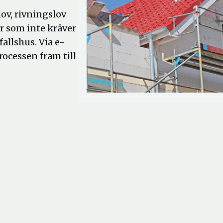
ov, rivningslov
r som inte kräver
fallshus. Via e-
ocessen fram till
r