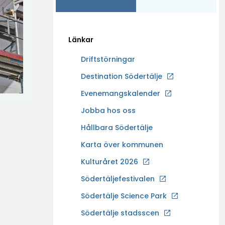
Länkar
Driftstörningar
Ö
Destination Södertälje
p
Evenemangskalender
p
Ö
Jobba hos oss
n
p
a
Hållbara Södertälje
p
i
Karta över kommunen
n
n
a
Kulturåret 2026
y
i
t
Södertäljefestivalen
n
t
Ö
Södertälje Science Park
y
f
p
t
Södertälje stadsscen
ö
p
t