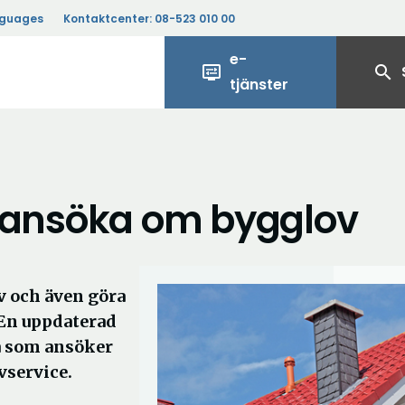
nguages
Kontaktcenter:
08-523 010 00
e-
display_settings
search
tjänster
tt ansöka om bygglov
v och även göra
 En uppdaterad
la som ansöker
vservice.