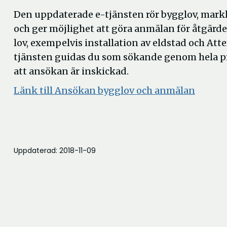
Den uppdaterade e-tjänsten rör bygglov, markl
och ger möjlighet att göra anmälan för åtgärde
lov, exempelvis installation av eldstad och Atte
tjänsten guidas du som sökande genom hela pr
att ansökan är inskickad.
Öppna
Länk till Ansökan bygglov och anmälan
i
nytt
fönste
Uppdaterad: 2018-11-09