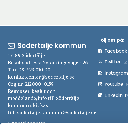
Följ oss på:
Södertälje kommun
Facebook
151 89 Södertälje
Twitter
Besöksadress: Nyköpingsvägen 26
Tfn: 08–523 010 00
Instagram
kontaktcenter@sodertalje.se
Youtube
Org.nr. 212000–0159
Remisser, beslut och
LinkedIn
meddelande/info till Södertälje
kommun skickas
till:
sodertalje.kommun@sodertalje.se
Öppna
Kontaktcenter