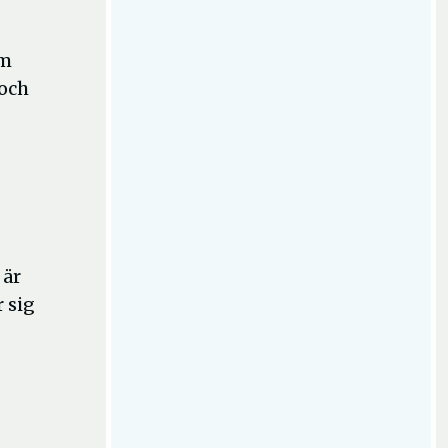
om
 och
 är
r sig