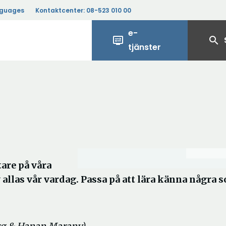
nguages
Kontaktcenter:
08-523 010 00
e-
display_settings
search
tjänster
are på våra
v allas vår vardag. Passa på att lära känna några 