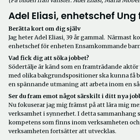
(På bilden från vänster: Adel Eliasi, Maria Mob
Adel Eliasi, enhetschef Ung f
Berätta kort om dig själv
Jag heter Adel Eliasi, 39 år gammal. Närmast
enhetschef för enheten Ensamkommande barn
Vad fick dig att söka jobbet?
Södertälje är känd som en framträdande aktör
med olika bakgrundspositioner ska kunna få bä
en spännande utmaning att arbeta inom en så
Ser du fram emot något särskilt i ditt nya job
Nu fokuserar jag mig främst på att lära mig 
verksamhet i synnerhet. I detta sammanhang se
kompetens som finns inom verksamheten och s
verksamheten fortsätter att utvecklas.