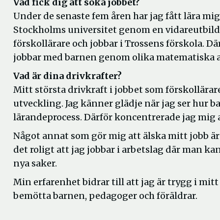
Vad fick dig att söka jobbet?
Under de senaste fem åren har jag fått lära mig 
Stockholms universitet genom en vidareutbildn
förskollärare och jobbar i Trossens förskola. 
jobbar med barnen genom olika matematiska a
Vad är dina drivkrafter?
Mitt största drivkraft i jobbet som förskollärar
utveckling. Jag känner glädje när jag ser hur b
lärandeprocess. Därför koncentrerade jag mig at
Något annat som gör mig att älska mitt jobb ä
det roligt att jag jobbar i arbetslag där man ka
nya saker.
Min erfarenhet bidrar till att jag är trygg i mi
bemötta barnen, pedagoger och föräldrar.