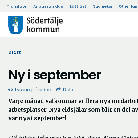
Translate
Anpassa sidan
Lättläst
Suomeksi
Other la
Start
Ny i september
Lyssna på sidan
Dela
Varje månad välkomnar vi flera nya medarbet
arbetsplatser. Nya eldsjälar som blir en del a
var nya i september!