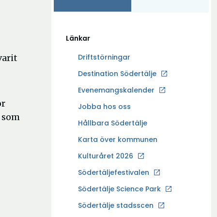
Länkar
arit
Driftstörningar
Ö
Destination Södertälje
p
Evenemangskalender
p
or
Ö
Jobba hos oss
n
t som
p
a
Hållbara Södertälje
p
i
Karta över kommunen
n
n
a
Kulturåret 2026
y
i
t
Södertäljefestivalen
n
t
Ö
Södertälje Science Park
y
f
p
t
Södertälje stadsscen
ö
p
t