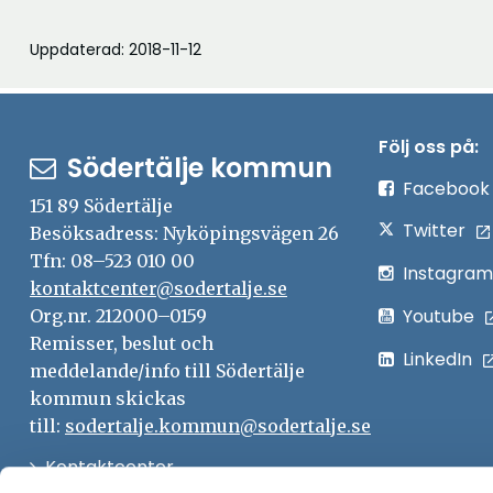
Uppdaterad: 2018-11-12
Följ oss på:
Södertälje kommun
Facebook
151 89 Södertälje
Twitter
Besöksadress: Nyköpingsvägen 26
Tfn: 08–523 010 00
Instagram
kontaktcenter@sodertalje.se
Youtube
Org.nr. 212000–0159
Remisser, beslut och
LinkedIn
meddelande/info till Södertälje
kommun skickas
till:
sodertalje.kommun@sodertalje.se
Öppna
Kontaktcenter