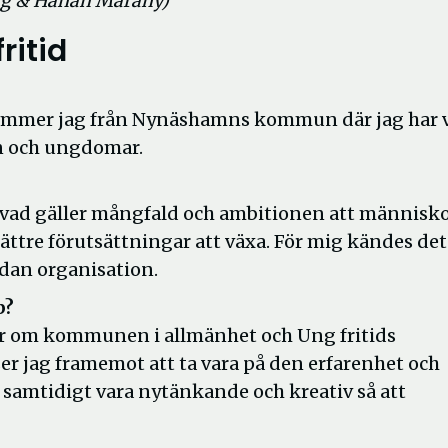
erg & Hanan Marany)
ritid
 kommer jag från Nynäshamns kommun där jag har v
 och ungdomar.
 vad gäller mångfald och ambitionen att människ
ttre förutsättningar att växa. För mig kändes de
dan organisation.
b?
mer om kommunen i allmänhet och Ung fritids
r jag framemot att ta vara på den erfarenhet och
amtidigt vara nytänkande och kreativ så att