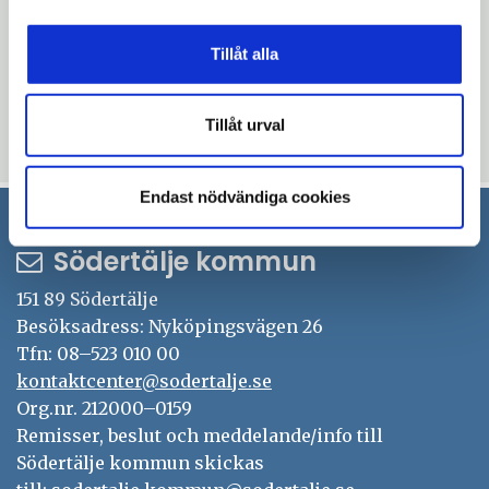
Kristin Waara, säkerhetssamordnare i
Tillåt alla
brandfrågor, Södertälje kommun,
08-523 024 77,
kristin.waara@sodertalje.se
Tillåt urval
Uppdaterad: 2018-02-16
Endast nödvändiga cookies
Södertälje kommun
151 89 Södertälje
Besöksadress: Nyköpingsvägen 26
Tfn: 08–523 010 00
kontaktcenter@sodertalje.se
Org.nr. 212000–0159
Remisser, beslut och meddelande/info till
Södertälje kommun skickas