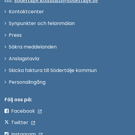
till:
sodertalje.kommun@sodertalje.se
Öppna
Kontaktcenter
i
Synpunkter och felanmälan
nytt
Öppna
Press
fönster
i
Säkra meddelanden
nytt
Anslagstavla
fönster
Skicka faktura till Södertälje kommun
Öppna
Personalingång
i
nytt
Följ oss på:
fönster
Facebook
Twitter
Instagram