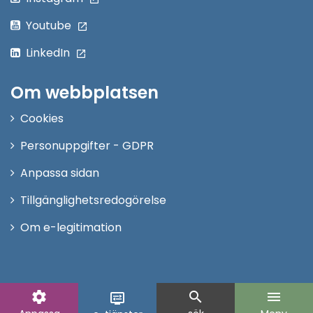
Youtube
LinkedIn
Om webbplatsen
Cookies
Personuppgifter - GDPR
Anpassa sidan
Tillgänglighetsredogörelse
Om e-legitimation
settings
search
menu
display_settings