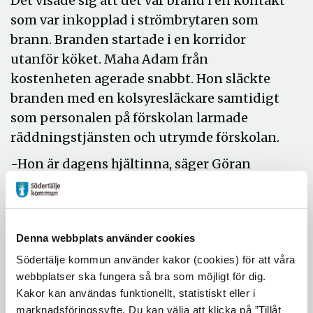
Det visade sig att det var brand i en kontakt
som var inkopplad i strömbrytaren som
brann. Branden startade i en korridor
utanför köket. Maha Adam från
kostenheten agerade snabbt. Hon släckte
branden med en kolsyresläckare samtidigt
som personalen på förskolan larmade
räddningstjänsten och utrymde förskolan.
-Hon är dagens hjältinna, säger Göran
Lundberg, försäkringsansvarig på
Södertälje kommuns säkerhetsavdelning.
Enligt Göran Lundberg har Maha Adam och
Denna webbplats använder cookies
personalen på förskolan agerat rådigt och
Södertälje kommun använder kakor (cookies) för att våra
föredömligt, exakt enligt det
webbplatser ska fungera så bra som möjligt för dig.
tillvägagångssätt som man ska när det
Kakor kan användas funktionellt, statistiskt eller i
uppstår en brand.
marknadsföringssyfte. Du kan välja att klicka på ”Tillåt