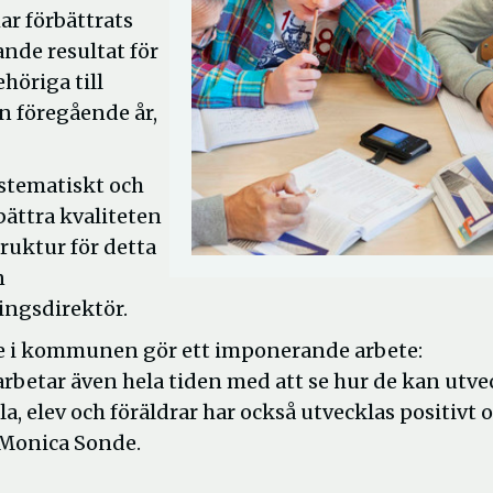
ar förbättrats
ande resultat för
höriga till
n föregående år,
ystematiskt och
bättra kvaliteten
ruktur för detta
n
ingsdirektör.
are i kommunen gör ett imponerande arbete:
rbetar även hela tiden med att se hur de kan utve
, elev och föräldrar har också utvecklas positivt 
r Monica Sonde.