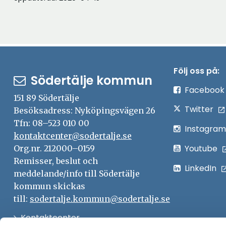
Följ oss på:
Södertälje kommun
Facebook
151 89 Södertälje
Twitter
Besöksadress: Nyköpingsvägen 26
Tfn: 08–523 010 00
Instagram
kontaktcenter@sodertalje.se
Youtube
Org.nr. 212000–0159
Remisser, beslut och
LinkedIn
meddelande/info till Södertälje
kommun skickas
till:
sodertalje.kommun@sodertalje.se
Öppna
Kontaktcenter