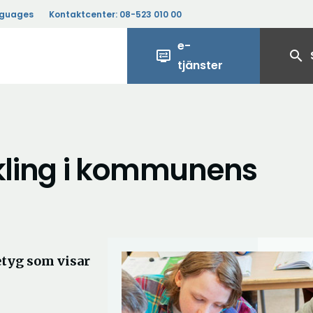
nguages
Kontaktcenter:
08-523 010 00
e-
display_settings
search
tjänster
ckling i kommunens
betyg som visar