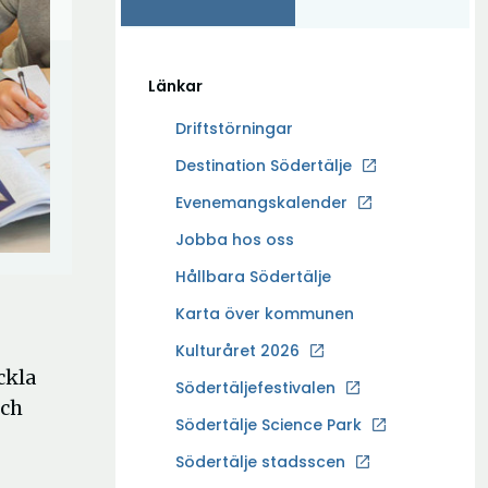
Länkar
Driftstörningar
Ö
Destination Södertälje
p
Evenemangskalender
p
Ö
Jobba hos oss
n
p
a
Hållbara Södertälje
p
i
Karta över kommunen
n
n
a
Kulturåret 2026
y
i
ckla
t
Södertäljefestivalen
n
och
t
Ö
Södertälje Science Park
y
f
p
t
Södertälje stadsscen
ö
p
t