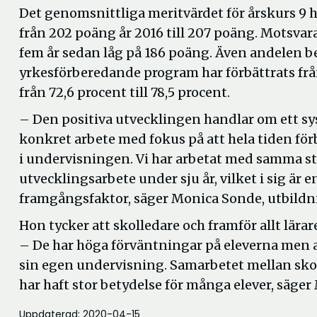
Det genomsnittliga meritvärdet för årskurs 9 h
från 202 poäng år 2016 till 207 poäng. Motsvar
fem år sedan låg på 186 poäng. Även andelen be
yrkesförberedande program har förbättrats frå
från 72,6 procent till 78,5 procent.
– Den positiva utvecklingen handlar om ett s
konkret arbete med fokus på att hela tiden för
i undervisningen. Vi har arbetat med samma st
utvecklingsarbete under sju år, vilket i sig är e
framgångsfaktor, säger Monica Sonde, utbildn
Hon tycker att skolledare och framför allt lär
­– De har höga förväntningar på eleverna men a
sin egen undervisning. Samarbetet mellan skola
har haft stor betydelse för många elever, säge
Uppdaterad: 2020-04-15