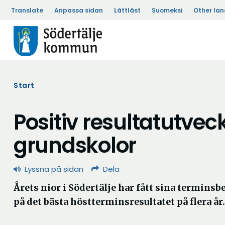
Translate
Anpassa sidan
Lättläst
Suomeksi
Other la
Start
Positiv resultatutve
grundskolor
Lyssna på sidan
Dela
Årets nior i Södertälje har fått sina termins
på det bästa höstterminsresultatet på flera år.