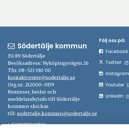
Följ oss på:
Södertälje kommun
Facebook
151 89 Södertälje
Twitter
Besöksadress: Nyköpingsvägen 26
Tfn: 08–523 010 00
Instagram
kontaktcenter@sodertalje.se
Youtube
Org.nr. 212000–0159
Remisser, beslut och
LinkedIn
meddelande/info till Södertälje
kommun skickas
till:
sodertalje.kommun@sodertalje.se
Öppna
Kontaktcenter