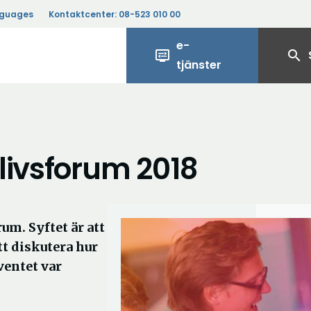
nguages
Kontaktcenter:
08-523 010 00
e-
display_settings
search
tjänster
livsforum 2018
um. Syftet är att
tt diskutera hur
Eventet var