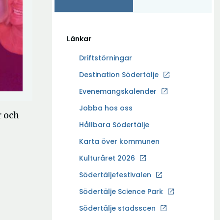
Länkar
Driftstörningar
Ö
Destination Södertälje
p
Evenemangskalender
p
Ö
Jobba hos oss
n
r och
p
a
Hållbara Södertälje
p
i
Karta över kommunen
n
n
a
Kulturåret 2026
y
i
t
Södertäljefestivalen
n
t
Ö
Södertälje Science Park
y
f
p
t
Södertälje stadsscen
ö
p
t