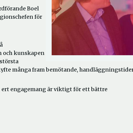
rdförande Boel
gionschefen för
å
sen och kunskapen
största
t lyfte många fram bemötande, handläggningstide
m, ert engagemang är viktigt för ett bättre