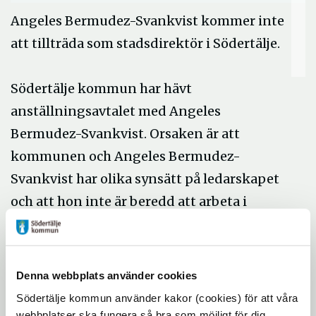
Angeles Bermudez-Svankvist kommer inte
att tillträda som stadsdirektör i Södertälje.
Södertälje kommun har hävt
anställningsavtalet med Angeles
Bermudez-Svankvist. Orsaken är att
kommunen och Angeles Bermudez-
Svankvist har olika synsätt på ledarskapet
och att hon inte är beredd att arbeta i
enlighet med den nya organisation som
kommunen beslutat om.
Denna webbplats använder cookies
Rekrytering av ny stadsdirektör kommer nu
Södertälje kommun använder kakor (cookies) för att våra
att återupptas. Tillförordnad stadsdirektör
webbplatser ska fungera så bra som möjligt för dig.