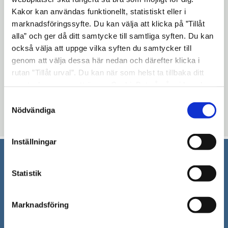
Kakor kan användas funktionellt, statistiskt eller i
är Mats Carlström.
marknadsföringssyfte. Du kan välja att klicka på ”Tillåt
alla” och ger då ditt samtycke till samtliga syften. Du kan
Mer information Anders Lago,
också välja att uppge vilka syften du samtycker till
genom att välja dessa här nedan och därefter klicka i
kommunalråd (s), tel 0708-518 461
rutan ”Tillåt urval”. Du kan när som helst ta tillbaka ditt
Margaretha Sandberg, personaldirektör, tel
samtycke genom att öppna CookieBot på vår sida och
0708-518 106
klicka på ”Ta tillbaka samtycke”. Genom att klicka på
Samtyckesval
"Visa detaljer" kan du läsa om hur kakorna används och
Nödvändiga
Uppdaterad: 2018-02-16
hur vi och våra leverantörer inhämtar och behandlar
personuppgifter.
Inställningar
Södertälje kommun
Statistik
151 89 Södertälje
Besöksadress: Nyköpingsvägen 26
Marknadsföring
Tfn: 08–523 010 00