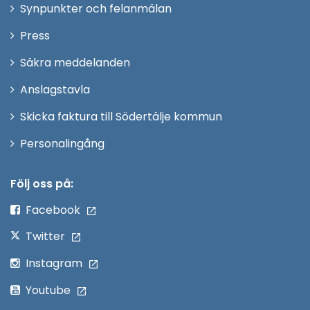
Synpunkter och felanmälan
nytt
Öppna
Press
fönster
i
Säkra meddelanden
nytt
Anslagstavla
fönster
Skicka faktura till Södertälje kommun
Öppna
Personalingång
i
nytt
Följ oss på:
fönster
Facebook
Twitter
Instagram
Youtube