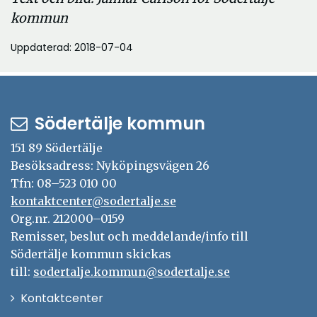
kommun
Uppdaterad: 2018-07-04
Södertälje kommun
151 89 Södertälje
Besöksadress: Nyköpingsvägen 26
Tfn: 08–523 010 00
kontaktcenter@sodertalje.se
Org.nr. 212000–0159
Remisser, beslut och meddelande/info till
Södertälje kommun skickas
till:
sodertalje.kommun@sodertalje.se
Öppna
Kontaktcenter
i