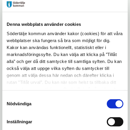
Moderatorn Catharina Bildt, som tidigare
arbetat åt bland andra integrationsminister
Denna webbplats använder cookies
Erik Ullenhag ledde det populära
Södertälje kommun använder kakor (cookies) för att våra
seminariet där också publicisterna Anna
webbplatser ska fungera så bra som möjligt för dig.
Dahlberg (Expressen) och Widar Andersson
Kakor kan användas funktionellt, statistiskt eller i
(Folkbladet) deltog.
marknadsföringssyfte. Du kan välja att klicka på ”Tillåt
alla” och ger då ditt samtycke till samtliga syften. Du kan
också välja att uppge vilka syften du samtycker till
genom att välja dessa här nedan och därefter klicka i
rutan ”Tillåt urval”. Du kan när som helst ta tillbaka ditt
samtycke genom att öppna CookieBot på vår sida och
klicka på ”Ta tillbaka samtycke”. Genom att klicka på
Samtyckesval
"Visa detaljer" kan du läsa om hur kakorna används och
Nödvändiga
hur vi och våra leverantörer inhämtar och behandlar
Bilden: Catharina Bildt, seniorkonsult,
personuppgifter.
Inställningar
tidigare politisk sakkunnig hos