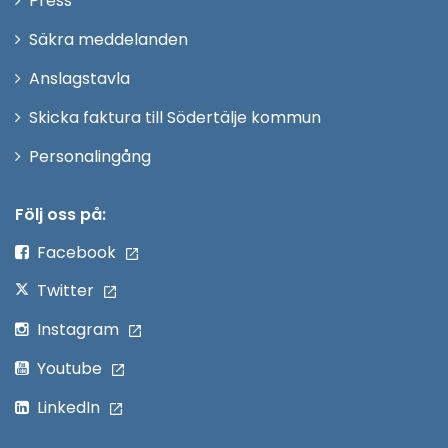
Press
fönster
i
Säkra meddelanden
nytt
Anslagstavla
fönster
Skicka faktura till Södertälje kommun
Öppna
Personalingång
i
nytt
Följ oss på:
fönster
Facebook
Twitter
Instagram
Youtube
LinkedIn