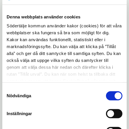
kommuner i Stockholmsregionen –
Botkyrka, Haninge, Nacka, Södertälje, Täby,
Denna webbplats använder cookies
Upplands Väsby, Huddinge, Sollentuna och
Södertälje kommun använder kakor (cookies) för att våra
Stockholm. Tanken är att kommunerna,
webbplatser ska fungera så bra som möjligt för dig.
genom att dela med sig av sina erfarenheter,
Kakor kan användas funktionellt, statistiskt eller i
ska bli bättre och effektivare i sina
marknadsföringssyfte. Du kan välja att klicka på ”Tillåt
kontakter med byggherrar i sina
alla” och ger då ditt samtycke till samtliga syften. Du kan
stadsbyggnadsprojekt.
också välja att uppge vilka syften du samtycker till
genom att välja dessa här nedan och därefter klicka i
– Det är mycket värdefullt att delta i
rutan ”Tillåt urval”. Du kan när som helst ta tillbaka ditt
Stadsbyggnadsbenchen, här finns en unik
samtycke genom att öppna CookieBot på vår sida och
möjlighet att i samverkan med andra
klicka på ”Ta tillbaka samtycke”. Genom att klicka på
Samtyckesval
kommuner, och i dialog med branschen,
"Visa detaljer" kan du läsa om hur kakorna används och
Nödvändiga
hur vi och våra leverantörer inhämtar och behandlar
utveckla stadsbyggnadsprocessen. Det är
personuppgifter.
ett viktigt led, bland annat för att skapa nya
Inställningar
bostäder i regionen, säger Kenneth
Hagström.