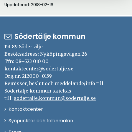
Uppdaterad: 2018-02-16
Södertälje kommun
151 89 Södertälje
Besöksadress: Nyköpingsvägen 26
Tfn: 08–523 010 00
kontaktcenter@sodertalje.se
Org.nr. 212000–0159
Remisser, beslut och meddelande/info till
Södertälje kommun skickas
till:
sodertalje.kommun@sodertalje.se
Öppna
Kontaktcenter
i
Synpunkter och felanmälan
nytt
Öppna