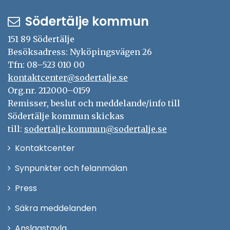
Södertälje kommun
151 89 Södertälje
Besöksadress: Nyköpingsvägen 26
Tfn: 08–523 010 00
kontaktcenter@sodertalje.se
Org.nr. 212000–0159
Remisser, beslut och meddelande/info till
Södertälje kommun skickas
till:
sodertalje.kommun@sodertalje.se
Öppna
Kontaktcenter
i
Synpunkter och felanmälan
nytt
Öppna
Press
fönster
i
Säkra meddelanden
nytt
Anslagstavla