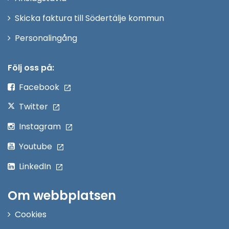
fönster
Skicka faktura till Södertälje kommun
Öppna
Personalingång
i
nytt
Följ oss på:
fönster
Facebook
Twitter
Instagram
Youtube
LinkedIn
Om webbplatsen
Cookies