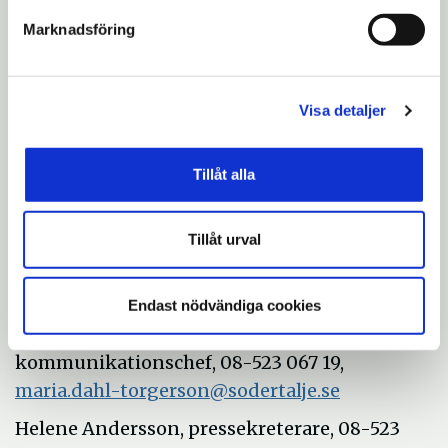
Titel:
Välfärden – brottslighetens nya
Marknadsföring
bankomat
Datum:
Tisdagen den
4 juli 2017
Tid:
13.00 – 14.00
Visa detaljer
Plats:
Wisby Strand Congress, lokal Viklau,
Visby.
Tillåt alla
Moderator:
Annika Dopping
Tillåt urval
Mer information:
Endast nödvändiga cookies
Maria Dahl Torgerson,
kommunikationschef, 08-523 067 19,
maria.dahl-torgerson@sodertalje.se
Helene Andersson, pressekreterare, 08-523