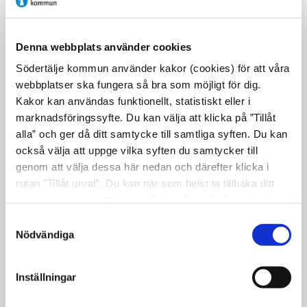
ligger bättre till än snittet i Sverige i fyra av
sex myndighetsområden. När det gäller
Denna webbplats använder cookies
området markupplåtelser är Södertälje
Södertälje kommun använder kakor (cookies) för att våra
kommun på plats 8 i Sverige.
webbplatser ska fungera så bra som möjligt för dig.
– Ett gynnsamt företagsklimat är en
Kakor kan användas funktionellt, statistiskt eller i
mycket viktig fråga för oss på kommunen,
marknadsföringssyfte. Du kan välja att klicka på ”Tillåt
alla” och ger då ditt samtycke till samtliga syften. Du kan
säger kommunstyrelsens ordförande Boel
också välja att uppge vilka syften du samtycker till
Godner (S). Det går bra för många företag i
genom att välja dessa här nedan och därefter klicka i
Södertälje och vi har ett stort tryck på nya
rutan ”Tillåt urval”. Du kan när som helst ta tillbaka ditt
etableringar, vilket är glädjande. Resultatet
samtycke genom att öppna CookieBot på vår sida och
av årets NKI-undersökning ger en bra
klicka på ”Ta tillbaka samtycke”. Genom att klicka på
Samtyckesval
grund för en långsiktig utveckling av
"Visa detaljer" kan du läsa om hur kakorna används och
Nödvändiga
hur vi och våra leverantörer inhämtar och behandlar
näringslivsklimatet i kommunen.
personuppgifter.
– Vi arbetar strategiskt och har närmare 100
Inställningar
aktiviteter som ska bidra till ett bättre