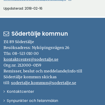
Uppdaterad: 2018-02-16
Södertälje kommun
151 89 Södertälje
Besöksadress: Nyköpingsvägen 26
Tfn: 08–523 010 00
kontaktcenter@sodertalje.se
Org.nr. 212000–0159
Remisser, beslut och meddelande/info till
Södertälje kommun skickas
till:
sodertalje.kommun@sodertalje.se
Öppna
Kontaktcenter
i
Synpunkter och felanmälan
nytt