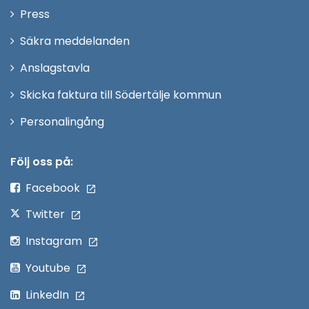
Öppna
Press
fönster
i
Säkra meddelanden
nytt
Anslagstavla
fönster
Skicka faktura till Södertälje kommun
Öppna
Personalingång
i
nytt
Följ oss på:
fönster
Facebook
Twitter
Instagram
Youtube
LinkedIn