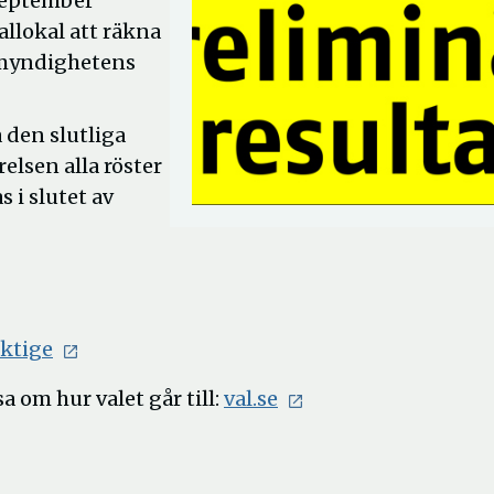
september
allokal att räkna
almyndighetens
 den slutliga
elsen alla röster
s i slutet av
Öppna
ktige
i
 om hur valet går till:
val.se
nytt
fönster