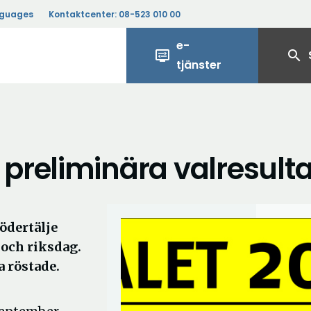
nguages
Kontaktcenter:
08-523 010 00
e-
display_settings
search
tjänster
preliminära valresulta
Södertälje
och riksdag.
a röstade.