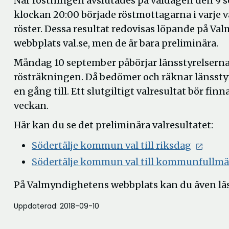
När röstningen avslutades på valdagen den 9 
klockan 20:00 började röstmottagarna i varje v
röster. Dessa resultat redovisas löpande på V
webbplats val.se, men de är bara preliminära.
Måndag 10 september påbörjar länsstyrelserna
rösträkningen. Då bedömer och räknar länsstyr
en gång till. Ett slutgiltigt valresultat bör finna
veckan.
Här kan du se det preliminära valresultatet:
Öppna
Södertälje kommun val till riksdag
i
Södertälje kommun val till kommunfullmä
nytt
På Valmyndighetens webbplats kan du även läsa
fönster
Uppdaterad: 2018-09-10