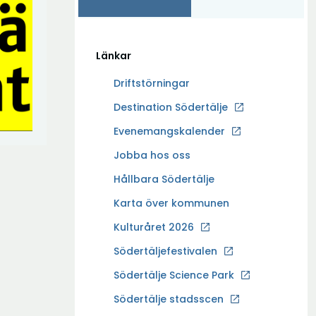
Länkar
Driftstörningar
Ö
Destination Södertälje
p
Evenemangskalender
p
Ö
Jobba hos oss
n
p
a
Hållbara Södertälje
p
i
Karta över kommunen
n
n
a
Kulturåret 2026
y
i
t
Södertäljefestivalen
n
t
Ö
Södertälje Science Park
y
f
p
t
Södertälje stadsscen
ö
p
t