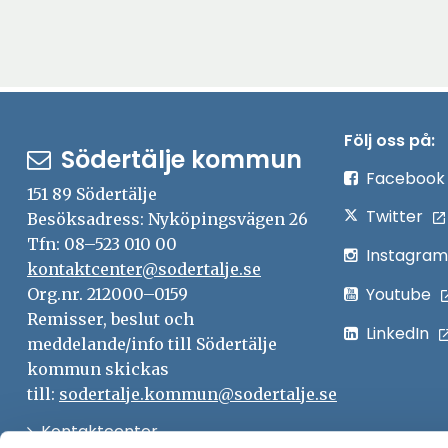
Följ oss på:
Södertälje kommun
Facebook
151 89 Södertälje
Twitter
Besöksadress: Nyköpingsvägen 26
Tfn: 08–523 010 00
Instagram
kontaktcenter@sodertalje.se
Youtube
Org.nr. 212000–0159
Remisser, beslut och
LinkedIn
meddelande/info till Södertälje
kommun skickas
till:
sodertalje.kommun@sodertalje.se
Öppna
Kontaktcenter