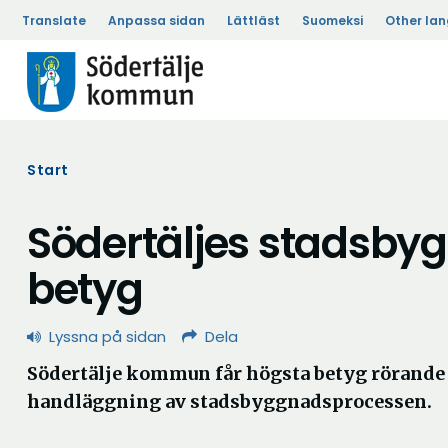
Translate
Anpassa sidan
Lättläst
Suomeksi
Other la
Start
Södertäljes stadsby
betyg
Lyssna på sidan
Dela
Södertälje kommun får högsta betyg röran
handläggning av stadsbyggnadsprocessen.