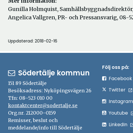
Mer information:
Gunilla Holmquist, Samhällsbyggnadsdirektör,
Angelica Vallgren, PR- och Pressansvarig, 08-5
Uppdaterad: 2018-02-16
Följ oss på:
Södertälje kommun
Facebook
151 89 Södertälje
Twitter
Besöksadress: Nyköpingsvägen 26
Tfn: 08–523 010 00
Instagram
kontaktcenter@sodertalje.se
Youtube
Org.nr. 212000–0159
Remisser, beslut och
LinkedIn
meddelande/info till Södertälje