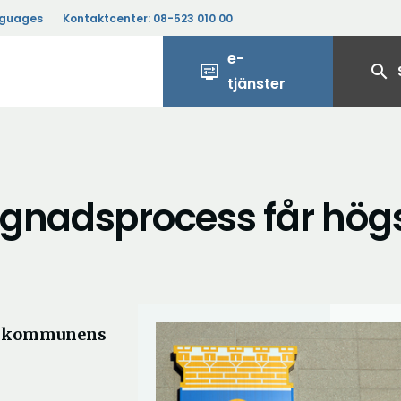
nguages
Kontaktcenter:
08-523 010 00
e-
display_settings
search
tjänster
ggnadsprocess får hög
de kommunens