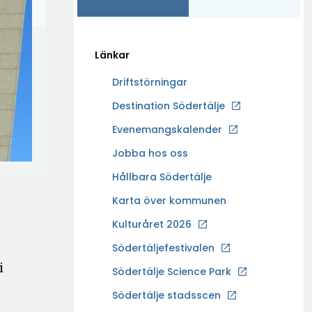
Länkar
Driftstörningar
Ö
Destination Södertälje
p
Evenemangskalender
p
Ö
Jobba hos oss
n
p
a
Hållbara Södertälje
p
i
Karta över kommunen
n
n
a
Kulturåret 2026
y
i
t
Södertäljefestivalen
n
t
i
Ö
Södertälje Science Park
y
f
p
t
Södertälje stadsscen
ö
p
t