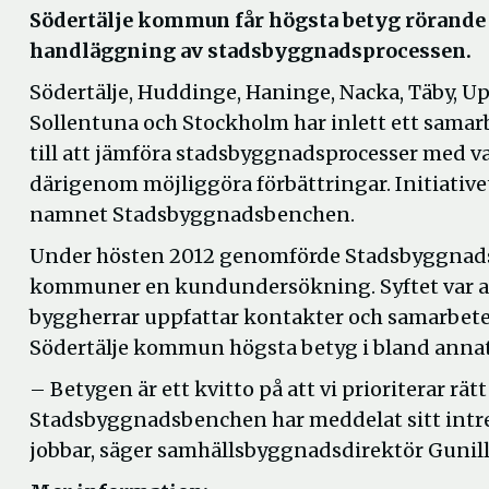
Södertälje kommun får högsta betyg röran
handläggning av stadsbyggnadsprocessen.
Södertälje, Huddinge, Haninge, Nacka, Täby, U
Sollentuna och Stockholm har inlett ett samar
till att jämföra stadsbyggnadsprocesser med v
därigenom möjliggöra förbättringar. Initiative
namnet Stadsbyggnadsbenchen.
Under hösten 2012 genomförde Stadsbyggnad
kommuner en kundundersökning. Syftet var at
byggherrar uppfattar kontakter och samarbe
Södertälje kommun högsta betyg i bland annat 
– Betygen är ett kvitto på att vi prioriterar rä
Stadsbyggnadsbenchen har meddelat sitt intress
jobbar, säger samhällsbyggnadsdirektör Gunil