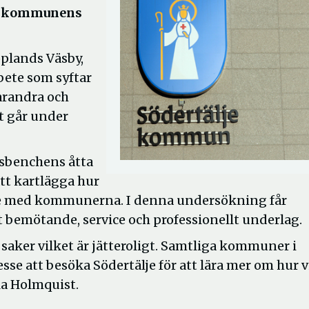
de kommunens
pplands Väsby,
bete som syftar
arandra och
t går under
sbenchens åtta
t kartlägga hur
te med kommunerna. I denna undersökning får
bemötande, service och professionellt underlag.
tt saker vilket är jätteroligt. Samtliga kommuner i
e att besöka Södertälje för att lära mer om hur v
la Holmquist.