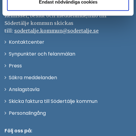
kontaktcenter@sodertalje.se
Endast nödvändiga cookies
Org.nr. 212000–0159
Remisser, beslut och meddelande/info till
Södertälje kommun skickas
till:
sodertalje.kommun@sodertalje.se
Öppna
Kontaktcenter
i
Synpunkter och felanmälan
nytt
Öppna
Press
fönster
i
Säkra meddelanden
nytt
Anslagstavla
fönster
Skicka faktura till Södertälje kommun
Öppna
Personalingång
i
nytt
Följ oss på: