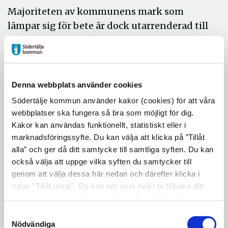
Majoriteten av kommunens mark som
lämpar sig för bete är dock utarrenderad till
privatpersoner och företag.
Kommunen har 24 hektar parkyta på
Bårstafältet, Genetafältet och Glasberga
Denna webbplats använder cookies
som vi under denna torra period avstår från
Södertälje kommun använder kakor (cookies) för att våra
att klippa. Förhoppningsvis kan det komma
webbplatser ska fungera så bra som möjligt för dig.
regn så att gräset växer till sig och att
Kakor kan användas funktionellt, statistiskt eller i
marknadsföringssyfte. Du kan välja att klicka på ”Tillåt
ytorna kan slås under
alla” och ger då ditt samtycke till samtliga syften. Du kan
sensommaren/hösten. Då är vår första
också välja att uppge vilka syften du samtycker till
prioritet att skänka detta till bönder i behov
genom att välja dessa här nedan och därefter klicka i
av foder.
rutan ”Tillåt urval”. Du kan när som helst ta tillbaka ditt
samtycke genom att öppna CookieBot på vår sida och
Vi vill också uppmuntra privatpersoner och
klicka på ”Ta tillbaka samtycke”. Genom att klicka på
Samtyckesval
"Visa detaljer" kan du läsa om hur kakorna används och
företag att göra en god gärning om du har
Nödvändiga