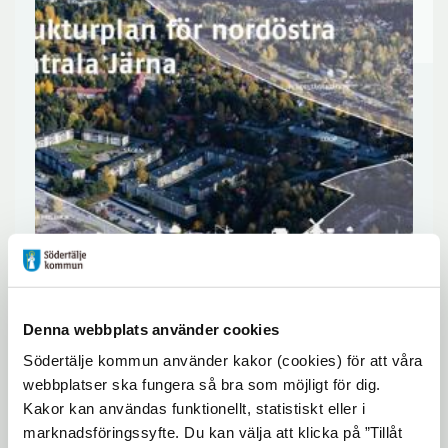
Under 2018 pågår ett arbete med att ta
Denna webbplats använder cookies
fram en strukturplan för nordöstra
Södertälje kommun använder kakor (cookies) för att våra
centrala Järna. Under våren har vi haft
webbplatser ska fungera så bra som möjligt för dig.
medborgardialog och nu presenteras
Kakor kan användas funktionellt, statistiskt eller i
resultatet av arbetet.
marknadsföringssyfte. Du kan välja att klicka på ”Tillåt