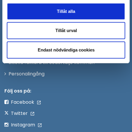
Öppna
Kontaktcenter
Tillåt alla
i
Synpunkter och felanmälan
nytt
Öppna
Press
fönster
Tillåt urval
i
Säkra meddelanden
nytt
Endast nödvändiga cookies
Anslagstavla
fönster
Skicka faktura till Södertälje kommun
Öppna
Personalingång
i
nytt
Följ oss på:
fönster
Facebook
Twitter
Instagram