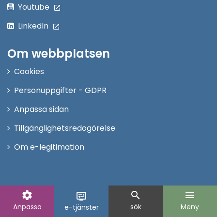
Youtube
LinkedIn
Om webbplatsen
Cookies
Personuppgifter - GDPR
Anpassa sidan
Tillgänglighetsredogörelse
Om e-legitimation
settings
search
menu
display_settings
Anpassa
sök
Meny
e-tjänster