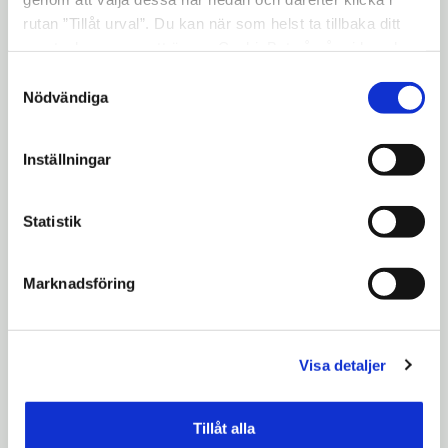
trafikplats.
rutan ”Tillåt urval”. Du kan när som helst ta tillbaka ditt
samtycke genom att öppna CookieBot på vår sida och
klicka på ”Ta tillbaka samtycke”. Genom att klicka på
- Vi har vidtagit flera åtgärder för att säkra
Samtyckesval
"Visa detaljer" kan du läsa om hur kakorna används och
Nödvändiga
vårt näringslivsarbete. Det här känns som
hur vi och våra leverantörer inhämtar och behandlar
en bekräftelse på att vi är på rätt väg, säger
personuppgifter.
Inställningar
kommunens näringslivschef Ann-
Charlotte Gjöthlén.
Statistik
För ytterligare information kontakta:
Marknadsföring
Anders Lago, kommunstyrelsens
ordförande (s) 0708–518 461 Ann-Charlotte
Gjöthlén, utvecklingschef 0708–516 116 Kjell
Visa detaljer
Hasslert, koncerndirektör 0708–515 700
Tillåt alla
Uppdaterad: 2018-02-16