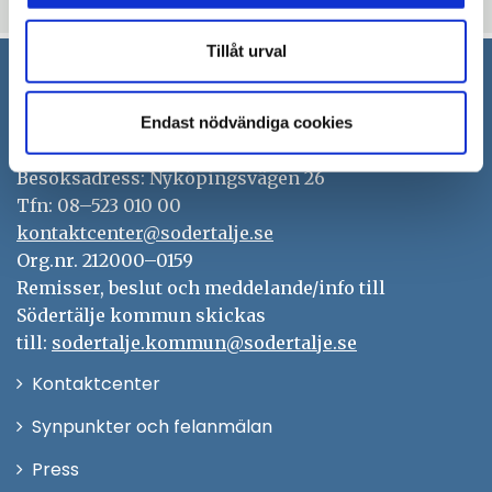
Tillåt urval
Södertälje kommun
Endast nödvändiga cookies
151 89 Södertälje
Besöksadress: Nyköpingsvägen 26
Tfn: 08–523 010 00
kontaktcenter@sodertalje.se
Org.nr. 212000–0159
Remisser, beslut och meddelande/info till
Södertälje kommun skickas
till:
sodertalje.kommun@sodertalje.se
Öppna
Kontaktcenter
i
Synpunkter och felanmälan
nytt
Öppna
Press
fönster