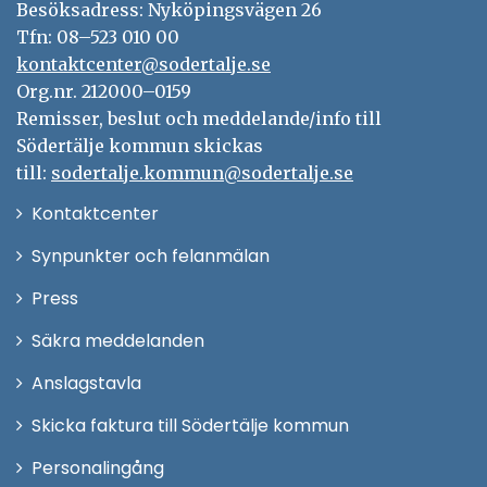
Besöksadress: Nyköpingsvägen 26
Tfn: 08–523 010 00
kontaktcenter@sodertalje.se
Org.nr. 212000–0159
Remisser, beslut och meddelande/info till
Södertälje kommun skickas
till:
sodertalje.kommun@sodertalje.se
Öppna
Kontaktcenter
i
Synpunkter och felanmälan
nytt
Öppna
Press
fönster
i
Säkra meddelanden
nytt
Anslagstavla
fönster
Skicka faktura till Södertälje kommun
Öppna
Personalingång