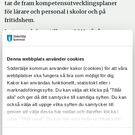
tar de fram kompetensutvecklingsplaner
för lärare och personal i skolor och på
fritidshem.
Just nu och fram till mars 2019 pågår en
utbildning för 100 pedagoger med mål om
att öka både kvalitet, likvärdighet och
måluppfyllnad i Södertäljes fritidshem. I går
Denna webbplats använder cookies
hölls den tredje träffen.
Södertälje kommun använder kakor (cookies) för att våra
webbplatser ska fungera så bra som möjligt för dig.
– Det här är en viktig övergripande,
Kakor kan användas funktionellt, statistiskt eller i
gemensam och inkluderande satsning som
marknadsföringssyfte. Du kan välja att klicka på ”Tillåt
är till nytta för alla barn i Södertäljes
alla” och ger då ditt samtycke till samtliga syften. Du kan
kommunala skolors fritidshem. De som
också välja att uppge vilka syften du samtycker till
deltar får med sig material hem för att prova
genom att välja dessa här nedan och därefter klicka i
så det här ger direkt nya, spännande
rutan ”Tillåt urval”. Du kan när som helst ta tillbaka ditt
samtycke genom att öppna CookieBot på vår sida och
aktiviteter för barnen, säger Cecilia
klicka på ”Ta tillbaka samtycke”. Genom att klicka på