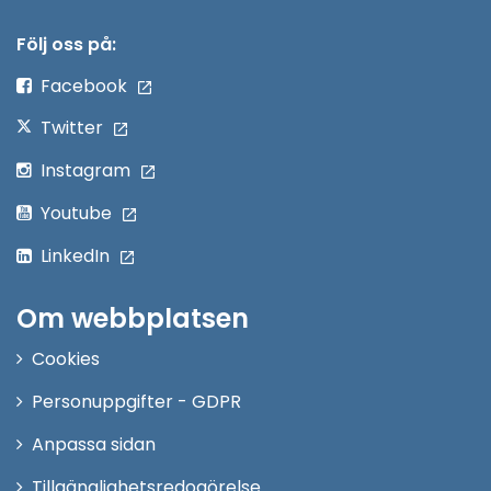
i
nytt
Följ oss på:
fönster
Facebook
Twitter
Instagram
Youtube
LinkedIn
Om webbplatsen
Cookies
Personuppgifter - GDPR
Anpassa sidan
Tillgänglighetsredogörelse