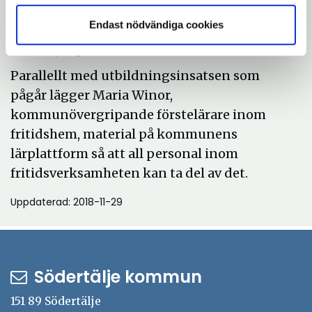
fantastiskt att se deras engagemang och
Endast nödvändiga cookies
hur de växer i sin yrkesroll tillsammans med
barnen, säger Tina Hammarström.
Parallellt med utbildningsinsatsen som
pågår lägger Maria Winor,
kommunövergripande förstelärare inom
fritidshem, material på kommunens
lärplattform så att all personal inom
fritidsverksamheten kan ta del av det.
Uppdaterad: 2018-11-29
Södertälje kommun
151 89 Södertälje