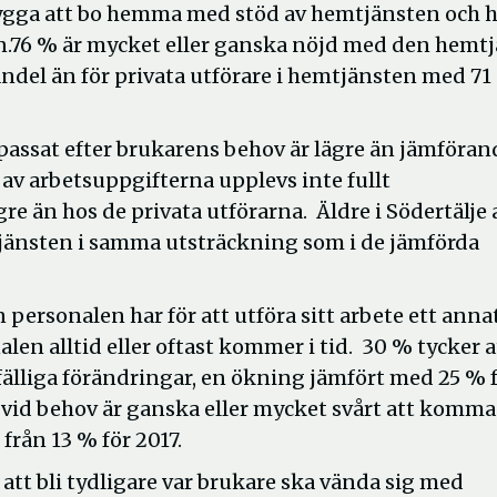
rygga att bo hemma med stöd av hemtjänsten och 
n.76 % är mycket eller ganska nöjd med den hemt
andel än för privata utförare i hemtjänsten med 71
passat efter brukarens behov är lägre än jämföran
v arbetsuppgifterna upplevs inte fullt
gre än hos de privata utförarna. Äldre i Södertälje
emtjänsten i samma utsträckning som i de jämförda
personalen har för att utföra sitt arbete ett anna
alen alltid eller oftast kommer i tid. 30 % tycker a
lfälliga förändringar, en ökning jämfört med 25 % 
t vid behov är ganska eller mycket svårt att komma
rån 13 % för 2017.
t bli tydligare var brukare ska vända sig med