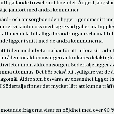
nitt gällande trivsel runt boendet. Ångest, ängsla
rtälje jämfört med andra kommuner.
 vård- och omsorgboenden ligger i genomsnitt m
ner vi jämför oss med lägre vad gäller matupplev
tt meddela tillfälliga förändringar i schemat till
nde ligger i snitt med de andra kommunerna.
att tiden medarbetarna har för att utföra sitt arbe
sområden för äldreomsorgen är brukares delaktighe
ktiviteter inom äldreomsorgen. Södertälje ligger ä
mma utomhus. Det bör också bli tydligare var de ä
lagomål. Äldre som besväras av ensamhet ligger i s
I Södertälje finner det mycket lätt att kunna träff
emötande frågorna visar en nöjdhet med över 90 %