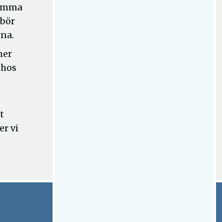
komma
 bör
na.
ner
 hos
t
er vi