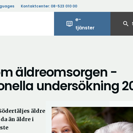
nguages
Kontaktcenter:
08-523 010 00
e-
display_settings
search
tjänster
 om äldreomsorgen -
ionella undersökning 2
Södertäljes äldre
da än äldre i
ste