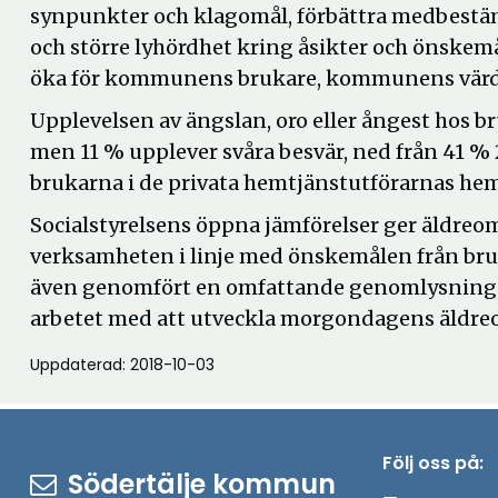
synpunkter och klagomål, förbättra medbestä
och större lyhördhet kring åsikter och önske
öka för kommunens brukare, kommunens värden 
Upplevelsen av ängslan, oro eller ångest hos 
men 11 % upplever svåra besvär, ned från 41 % 
brukarna i de privata hemtjänstutförarnas hem
Socialstyrelsens öppna jämförelser ger äldreom
verksamheten i linje med önskemålen från bru
även genomfört en omfattande genomlysning av 
arbetet med att utveckla morgondagens äldre
Uppdaterad: 2018-10-03
Följ oss på:
Södertälje kommun