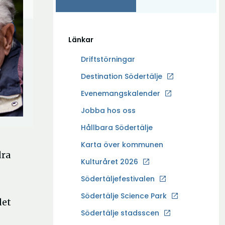
Länkar
Driftstörningar
Ö
Destination Södertälje
p
Evenemangskalender
p
Ö
Jobba hos oss
n
p
a
Hållbara Södertälje
p
i
Karta över kommunen
n
n
dra
a
Kulturåret 2026
y
i
t
Södertäljefestivalen
n
t
Ö
Södertälje Science Park
y
det
f
p
t
Södertälje stadsscen
ö
p
t