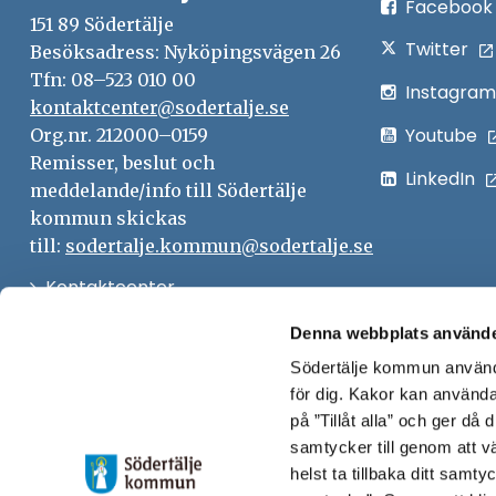
Facebook
151 89 Södertälje
Twitter
Besöksadress: Nyköpingsvägen 26
Tfn: 08–523 010 00
Instagram
kontaktcenter@sodertalje.se
Youtube
Org.nr. 212000–0159
Remisser, beslut och
LinkedIn
meddelande/info till Södertälje
kommun skickas
till:
sodertalje.kommun@sodertalje.se
Öppna
Kontaktcenter
i
Synpunkter och felanmälan
Denna webbplats använde
nytt
Södertälje kommun använde
Öppna
Press
fönster
för dig. Kakor kan användas
i
Säkra meddelanden
på ”Tillåt alla” och ger då
nytt
samtycker till genom att vä
Anslagstavla
fönster
helst ta tillbaka ditt samt