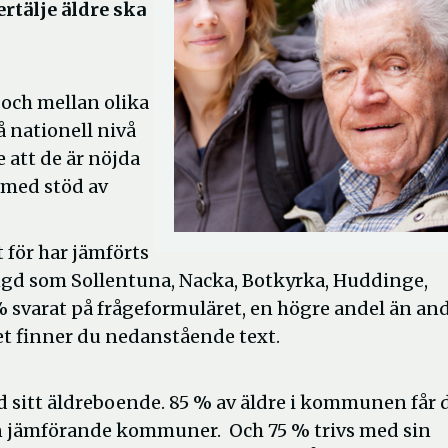
rtälje äldre ska
och mellan olika
nationell nivå
 att de är nöjda
 med stöd av
för har jämförts
 som Sollentuna, Nacka, Botkyrka, Huddinge,
1 % svarat på frågeformuläret, en högre andel än an
et finner du nedanstående text.
 sitt äldreboende. 85 % av äldre i kommunen får 
 än jämförande kommuner. Och 75 % trivs med sin