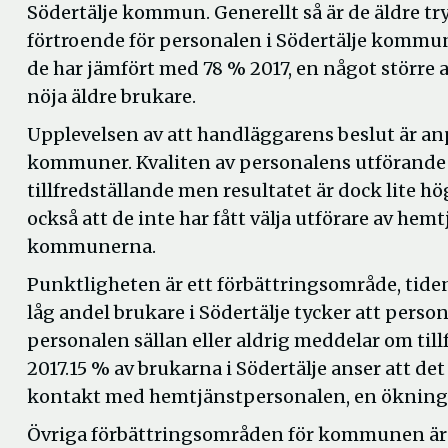
Södertälje kommun. Generellt så är de äldre t
förtroende för personalen i Södertälje kommu
de har jämfört med 78 % 2017, en något större 
nöja äldre brukare.
Upplevelsen av att handläggarens beslut är an
kommuner. Kvaliten av personalens utförande a
tillfredställande men resultatet är dock lite hö
också att de inte har fått välja utförare av h
kommunerna.
Punktligheten är ett förbättringsområde, tiden 
låg andel brukare i Södertälje tycker att person
personalen sällan eller aldrig meddelar om til
2017.15 % av brukarna i Södertälje anser att de
kontakt med hemtjänstpersonalen, en ökning f
Övriga förbättringsområden för kommunen är at