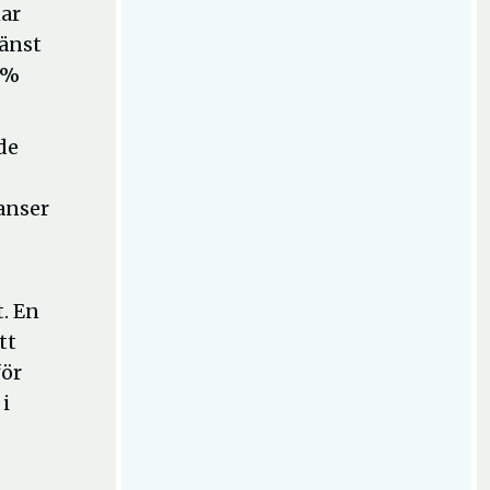
har
jänst
 %
de
 anser
t. En
tt
för
 i