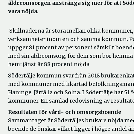
äldreomsorgen anstränga sig mer för att Söde
vara nöjda.
Skillnaderna är stora mellan olika kommuner, 
verksamheter inom en och samma kommun. På 
uppger 81 procent av personer i särskilt boende
med sin äldreomsorg, för dem som bor hemma
hemtjänst är 88 procent nöjda.
Södertälje kommun svar från 2018 brukarenkät 
med kommuner med likartad befolkningsmängd
Haninge, Järfälla och Solna. I Södertälje har 5
kommuner. En samlad redovisning av resultat
Resultaten för vård- och omsorgsboende
Sammantaget är Södertäljes brukare nöjda med
boende de önskar vilket ligger i högre andel