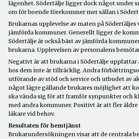
lägenhet. Södertälje ligger dock något under s
oro för boende förekommer mer sällan i Söde
Brukarnas upplevelse av maten på Södertäljes
jämförda kommuner. Generellt ligger de kommu
Södertälje är också bäst av jämförda kommuner a
brukarna. Upplevelsen av personalens bemöta
Negativt är att brukarna i Södertälje uppfattar 
hos dem inte är tillräcklig. Andra förbättring
utförande av stöd och service och utbudet av a
något lägre gällande brukares möjlighet att ko
ska vända sig för att framför synpunkter och k
med andra kommuner. Positivt är att fler äldre 
läkare vid behov.
Resultaten för hemtjänst
Brukarundersökningen visar att de centrala b