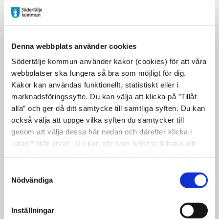
statsvetare med inriktning mot styrning
och ledning av offentliga organisationer.
- Hur känns det att börja på en ny
Denna webbplats använder cookies
arbetsplats och ny kommun?
Södertälje kommun använder kakor (cookies) för att våra
Det känns väldigt spännande att börja på
webbplatser ska fungera så bra som möjligt för dig.
en ny arbetsplats och ännu mer spännande
Kakor kan användas funktionellt, statistiskt eller i
när den nya arbetsplatsen är Södertälje
marknadsföringssyfte. Du kan välja att klicka på ”Tillåt
kommun.
alla” och ger då ditt samtycke till samtliga syften. Du kan
också välja att uppge vilka syften du samtycker till
- Du har bott och även jobbat på många
genom att välja dessa här nedan och därefter klicka i
ställen både i och utanför Sverige. Vad är det
rutan ”Tillåt urval”. Du kan när som helst ta tillbaka ditt
som lockade dig till Södertälje?
samtycke genom att öppna CookieBot på vår sida och
klicka på ”Ta tillbaka samtycke”. Genom att klicka på
Samtyckesval
Södertälje kommun är en kommun med
"Visa detaljer" kan du läsa om hur kakorna används och
Nödvändiga
stora utvecklingsmöjligheter där fokus
hur vi och våra leverantörer inhämtar och behandlar
ligger på en inkluderande arbets- och
personuppgifter.
Inställningar
livsmiljö, mångfald och integrering av olika