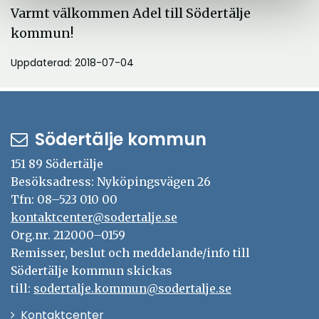
Varmt välkommen Adel till Södertälje
kommun!
Uppdaterad: 2018-07-04
Södertälje kommun
151 89 Södertälje
Besöksadress: Nyköpingsvägen 26
Tfn: 08–523 010 00
kontaktcenter@sodertalje.se
Org.nr. 212000–0159
Remisser, beslut och meddelande/info till
Södertälje kommun skickas
till:
sodertalje.kommun@sodertalje.se
Öppna
Kontaktcenter