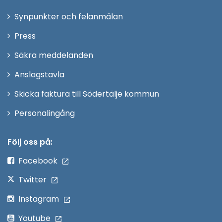
i
Synpunkter och felanmälan
nytt
Öppna
Press
fönster
i
Säkra meddelanden
nytt
Anslagstavla
fönster
Skicka faktura till Södertälje kommun
Öppna
Personalingång
i
nytt
Följ oss på:
fönster
Facebook
Twitter
Instagram
Youtube