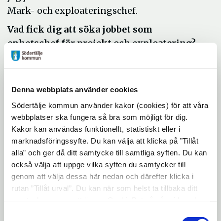
Mark- och exploateringschef.
Vad fick dig att söka jobbet som
enhetschef för projekt och exploatering?
Eftersom jag rent privat håller på att flytta
från Norrtälje och tyckte att det vore roligt
med nya utmaningar tittade jag på vad
Denna webbplats använder cookies
andra kommuner kunde erbjuda och fann
Södertälje kommun använder kakor (cookies) för att våra
att Södertälje var det som lät allra mest
webbplatser ska fungera så bra som möjligt för dig.
Kakor kan användas funktionellt, statistiskt eller i
spännande. Massor av pågående projekt och
marknadsföringssyfte. Du kan välja att klicka på ”Tillåt
en gedigen utbyggnadsstrategi för
alla” och ger då ditt samtycke till samtliga syften. Du kan
bostäder som behöver genomföras. Med
också välja att uppge vilka syften du samtycker till
andra ord massor av utmaningar!
genom att välja dessa här nedan och därefter klicka i
rutan ”Tillåt urval”. Du kan när som helst ta tillbaka ditt
Ser du fram emot något särskilt i ditt nya
samtycke genom att öppna CookieBot på vår sida och
jobb?
klicka på ”Ta tillbaka samtycke”. Genom att klicka på
Samtyckesval