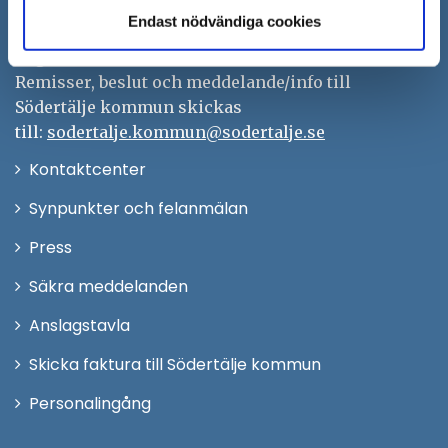
Tfn: 08–523 010 00
Endast nödvändiga cookies
kontaktcenter@sodertalje.se
Org.nr. 212000–0159
Remisser, beslut och meddelande/info till
Södertälje kommun skickas
till:
sodertalje.kommun@sodertalje.se
Öppna
Kontaktcenter
i
Synpunkter och felanmälan
nytt
Öppna
Press
fönster
i
Säkra meddelanden
nytt
Anslagstavla
fönster
Skicka faktura till Södertälje kommun
Öppna
Personalingång
i