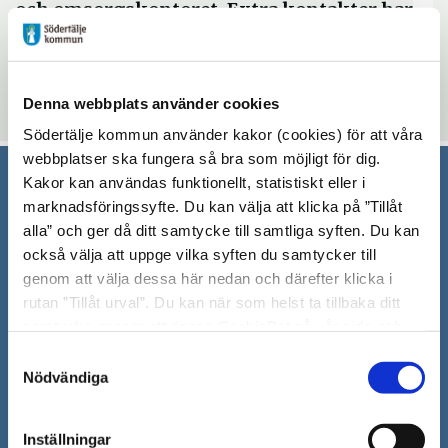
och omsorgskontoret. Extra kontakter har
tagits med brukare inom verksamheterna.
Denna webbplats använder cookies
Uppdaterad: 2019-01-31
Södertälje kommun använder kakor (cookies) för att våra
webbplatser ska fungera så bra som möjligt för dig.
Kakor kan användas funktionellt, statistiskt eller i
Södertälje kommun
marknadsföringssyfte. Du kan välja att klicka på ”Tillåt
alla” och ger då ditt samtycke till samtliga syften. Du kan
151 89 Södertälje
också välja att uppge vilka syften du samtycker till
Besöksadress: Nyköpingsvägen 26
genom att välja dessa här nedan och därefter klicka i
Tfn: 08–523 010 00
rutan ”Tillåt urval”. Du kan när som helst ta tillbaka ditt
kontaktcenter@sodertalje.se
samtycke genom att öppna CookieBot på vår sida och
Org.nr. 212000–0159
klicka på ”Ta tillbaka samtycke”. Genom att klicka på
Samtyckesval
Remisser, beslut och meddelande/info till
"Visa detaljer" kan du läsa om hur kakorna används och
Nödvändiga
Södertälje kommun skickas
hur vi och våra leverantörer inhämtar och behandlar
till:
sodertalje.kommun@sodertalje.se
personuppgifter.
Inställningar