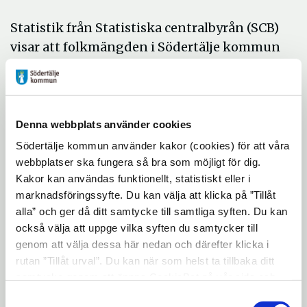
Statistik från Statistiska centralbyrån (SCB)
visar att folkmängden i Södertälje kommun
uppgick till 98 830 personer den 30
september. Det motsvarar en ökning med
362 personer under årets tredje kvartal (1
juli-30 september) eller en ökning med
Denna webbplats använder cookies
1 449 personer sedan årsskiftet.
Södertälje kommun använder kakor (cookies) för att våra
webbplatser ska fungera så bra som möjligt för dig.
Ökningen beror både på att fler personer
Kakor kan användas funktionellt, statistiskt eller i
flyttar till Södertälje kommun än från.
marknadsföringssyfte. Du kan välja att klicka på ”Tillåt
Flyttnettot (skillnaden mellan antalet in-
alla” och ger då ditt samtycke till samtliga syften. Du kan
och utflyttade) uppgick under det tredje
också välja att uppge vilka syften du samtycker till
kvartalet till 175 personer eller 1 025
genom att välja dessa här nedan och därefter klicka i
rutan ”Tillåt urval”. Du kan när som helst ta tillbaka ditt
personer sedan årsskiftet.
samtycke genom att öppna CookieBot på vår sida och
Födelseöverskottet (skillnaden mellan
klicka på ”Ta tillbaka samtycke”. Genom att klicka på
Samtyckesval