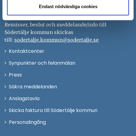
Tfn: 08–523 010 00
Endast nödvändiga cookies
kontaktcenter@sodertalje.se
Org.nr. 212000–0159
Remisser, beslut och meddelande/info till
Södertälje kommun skickas
till:
sodertalje.kommun@sodertalje.se
Öppna
Kontaktcenter
i
Synpunkter och felanmälan
nytt
Öppna
Press
fönster
i
Säkra meddelanden
nytt
Anslagstavla
fönster
Skicka faktura till Södertälje kommun
Öppna
Personalingång
i