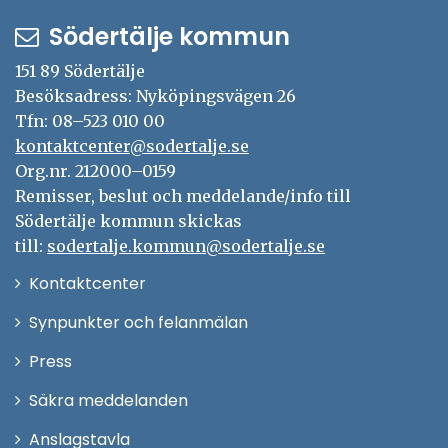
Södertälje kommun
151 89 Södertälje
Besöksadress: Nyköpingsvägen 26
Tfn: 08–523 010 00
kontaktcenter@sodertalje.se
Org.nr. 212000–0159
Remisser, beslut och meddelande/info till
Södertälje kommun skickas
till:
sodertalje.kommun@sodertalje.se
Öppna
Kontaktcenter
i
Synpunkter och felanmälan
nytt
Öppna
Press
fönster
i
Säkra meddelanden
nytt
Anslagstavla
fönster