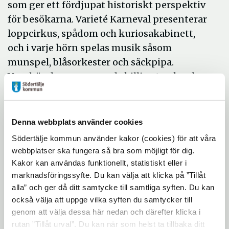
som ger ett fördjupat historiskt perspektiv
för besökarna. Varieté Karneval presenterar
loppcirkus, spådom och kuriosakabinett,
och i varje hörn spelas musik såsom
munspel, blåsorkester och säckpipa.
Vagabönderna roar med skillingtryck och
rallarvisor. Publiken får uppleva
hantverkare, dockteater, kransågar,
torghandel, minitåg, tivoli och kägelspel.
Denna webbplats använder cookies
Södertälje kommun använder kakor (cookies) för att våra
1800-talsveckan finansieras med bidrag av
webbplatser ska fungera så bra som möjligt för dig.
regeringens sommarlovspengar, vars syfte
Kakor kan användas funktionellt, statistiskt eller i
marknadsföringssyfte. Du kan välja att klicka på ”Tillåt
bland annat är att främja aktiviteter som
alla” och ger då ditt samtycke till samtliga syften. Du kan
ökar integration, motverkar segregation
också välja att uppge vilka syften du samtycker till
och som ger stimulans och personlig
genom att välja dessa här nedan och därefter klicka i
utveckling för barn och unga.
rutan ”Tillåt urval”. Du kan när som helst ta tillbaka ditt