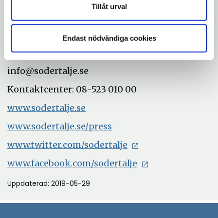
Helene Andersson, pressekreterare, 08-523
Tillåt urval
066 03, helene.p.andersson@sodertalje.se
Med vänliga hälsningar
Endast nödvändiga cookies
Södertälje kommun
info@sodertalje.se
Kontaktcenter: 08-523 010 00
www.sodertalje.se
www.sodertalje.se/press
www.twitter.com/sodertalje
www.facebook.com/sodertalje
Uppdaterad: 2019-05-29