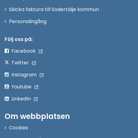
Skicka faktura till Södertälje kommun
Öppna
Personalingång
i
nytt
Följ oss på:
fönster
Facebook
Twitter
Instagram
Youtube
LinkedIn
Om webbplatsen
Cookies