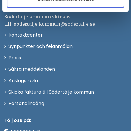
Org.nr. 212000–0159
Remisser, beslut och meddelande/info till
Södertälje kommun skickas
till:
sodertalje.kommun@sodertalje.se
Öppna
Kontaktcenter
i
Synpunkter och felanmälan
nytt
Öppna
Press
fönster
i
Säkra meddelanden
nytt
Anslagstavla
fönster
Skicka faktura till Södertälje kommun
Öppna
Personalingång
i
nytt
Följ oss på:
fönster