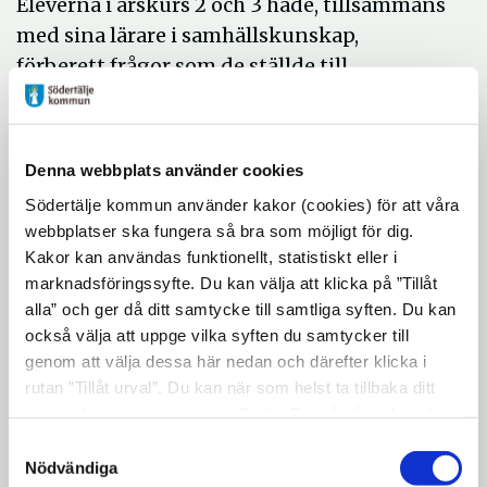
Eleverna i årskurs 2 och 3 hade, tillsammans
med sina lärare i samhällskunskap,
förberett frågor som de ställde till
politikerna.
Denna webbplats använder cookies
Södertälje kommun använder kakor (cookies) för att våra
webbplatser ska fungera så bra som möjligt för dig.
Kakor kan användas funktionellt, statistiskt eller i
marknadsföringssyfte. Du kan välja att klicka på ”Tillåt
alla” och ger då ditt samtycke till samtliga syften. Du kan
också välja att uppge vilka syften du samtycker till
genom att välja dessa här nedan och därefter klicka i
rutan ”Tillåt urval”. Du kan när som helst ta tillbaka ditt
samtycke genom att öppna CookieBot på vår sida och
klicka på ”Ta tillbaka samtycke”. Genom att klicka på
Samtyckesval
"Visa detaljer" kan du läsa om hur kakorna används och
Nödvändiga