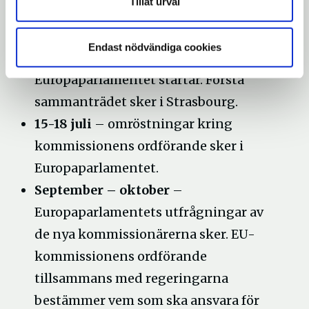
Tillåt urval
nytt
Kroatien vid som ordförandeland.
fönster
Öppna
(Mer om rådet kan du hitta
här)
Endast nödvändiga cookies
i
2 juli –
Den nya mandatperioden för
nytt
Europaparlamentet startar. Första
fönster
sammanträdet sker i Strasbourg.
15-18 juli
– omröstningar kring
kommissionens ordförande sker i
Europaparlamentet.
September – oktober
–
Europaparlamentets utfrågningar av
de nya kommissionärerna sker. EU-
kommissionens ordförande
tillsammans med regeringarna
bestämmer vem som ska ansvara för