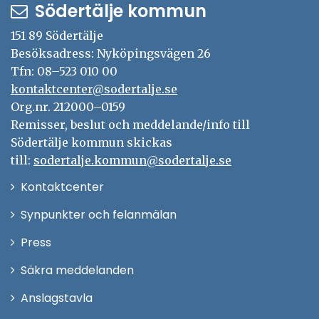
Södertälje kommun
151 89 Södertälje
Besöksadress: Nyköpingsvägen 26
Tfn: 08–523 010 00
kontaktcenter@sodertalje.se
Org.nr. 212000–0159
Remisser, beslut och meddelande/info till
Södertälje kommun skickas
till:
sodertalje.kommun@sodertalje.se
Öppna
Kontaktcenter
i
Synpunkter och felanmälan
nytt
Öppna
Press
fönster
i
Säkra meddelanden
nytt
Anslagstavla
fönster