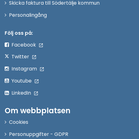
Skicka faktura till Södertälje kommun
Öppna
Personalingång
i
nytt
Följ oss på:
fönster
Facebook
Twitter
Instagram
Youtube
LinkedIn
Om webbplatsen
Cookies
Personuppgifter - GDPR