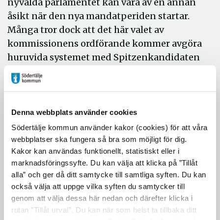
nyvalda parlamentet kan vara av en annan
åsikt när den nya mandatperiden startar.
Många tror dock att det här valet av
kommissionens ordförande kommer avgöra
huruvida systemet med Spitzenkandidaten
kommer bestå eller ej.
Några av toppkandidaterna är:
Margrethe Vestager, Danmark,
Denna webbplats använder cookies
Partigrupp: Renew Europé – tidigare
Södertälje kommun använder kakor (cookies) för att våra
webbplatser ska fungera så bra som möjligt för dig.
ALDE
Kakor kan användas funktionellt, statistiskt eller i
Manfred Weber, Tyskland, Partigrupp:
marknadsföringssyfte. Du kan välja att klicka på ”Tillåt
EPP
alla” och ger då ditt samtycke till samtliga syften. Du kan
också välja att uppge vilka syften du samtycker till
Frans Timmermans, Nederländerna,
genom att välja dessa här nedan och därefter klicka i
Partigrupp: S&D
rutan ”Tillåt urval”. Du kan när som helst ta tillbaka ditt