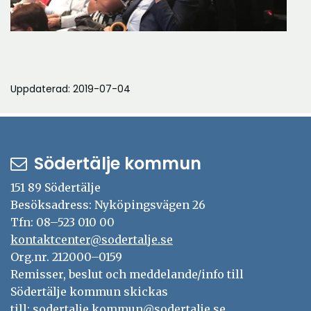
Uppdaterad: 2019-07-04
Södertälje kommun
151 89 Södertälje
Besöksadress: Nyköpingsvägen 26
Tfn: 08–523 010 00
kontaktcenter@sodertalje.se
Org.nr. 212000–0159
Remisser, beslut och meddelande/info till
Södertälje kommun skickas
till:
sodertalje.kommun@sodertalje.se