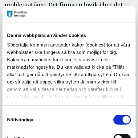
problematiken. Det finns en logik i hur det
ser ut idag, och det är viktigt att man ser
den större bilden.
Denna webbplats använder cookies
– Man diskuterar symptomen men inte
Södertälje kommun använder kakor (cookies) för att våra
sjukdomen. Sjukdomen är att vi har en
webbplatser ska fungera så bra som möjligt för dig.
hyresreglering, då blir hyresrätter väldigt
Kakor kan användas funktionellt, statistiskt eller i
värdefullt. Det leder till två saker, dåligt
marknadsföringssyfte. Du kan välja att klicka på ”Tillåt
resursutnyttjande av boendeyta och det
alla” och ger då ditt samtycke till samtliga syften. Du kan
andra är svarthandel och ovanpå detta
också välja att uppge vilka syften du samtycker till
genom att välja dessa här nedan och därefter klicka i
kommer den befintliga
rutan ”Tillåt urval”. Du kan när som helst ta tillbaka ditt
befolkningsökningen.
samtycke genom att öppna CookieBot på vår sida och
klicka på ”Ta tillbaka samtycke”. Genom att klicka på
Samtyckesval
Anders Lindberg, politisk chefredaktör på
"Visa detaljer" kan du läsa om hur kakorna används och
Nödvändiga
Aftonbladet, menade att det
hur vi och våra leverantörer inhämtar och behandlar
grundstrukturella problemet är att
personuppgifter.