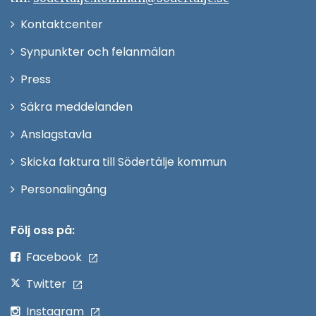
Öppna
Kontaktcenter
i
Synpunkter och felanmälan
nytt
Öppna
Press
fönster
i
Säkra meddelanden
nytt
Anslagstavla
fönster
Skicka faktura till Södertälje kommun
Öppna
Personalingång
i
nytt
Följ oss på:
fönster
Facebook
Twitter
Instagram