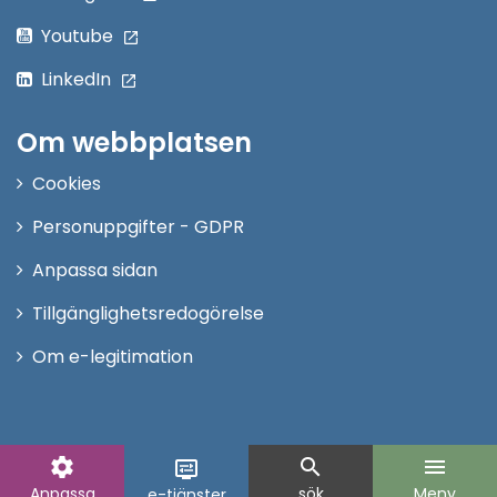
Youtube
LinkedIn
Om webbplatsen
Cookies
Personuppgifter - GDPR
Anpassa sidan
Tillgänglighetsredogörelse
Om e-legitimation
settings
search
menu
display_settings
Anpassa
sök
Meny
e-tjänster