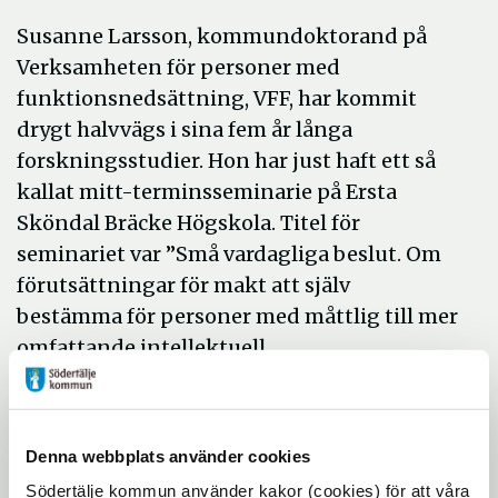
Susanne Larsson, kommundoktorand på
Verksamheten för personer med
funktionsnedsättning, VFF, har kommit
drygt halvvägs i sina fem år långa
forskningsstudier. Hon har just haft ett så
kallat mitt-terminsseminarie på Ersta
Sköndal Bräcke Högskola. Titel för
seminariet var ”Små vardagliga beslut. Om
förutsättningar för makt att själv
bestämma för personer med måttlig till mer
omfattande intellektuell
funktionsnedsättning”. Det är också temat
för hennes forskning som innehåller tre
delstudier; granskning av
Denna webbplats använder cookies
genomförandeplaner, observationer i
Södertälje kommun använder kakor (cookies) för att våra