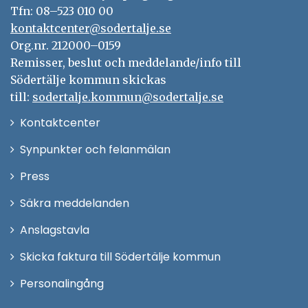
Tfn: 08–523 010 00
kontaktcenter@sodertalje.se
Org.nr. 212000–0159
Remisser, beslut och meddelande/info till
Södertälje kommun skickas
till:
sodertalje.kommun@sodertalje.se
Öppna
Kontaktcenter
i
Synpunkter och felanmälan
nytt
Öppna
Press
fönster
i
Säkra meddelanden
nytt
Anslagstavla
fönster
Skicka faktura till Södertälje kommun
Öppna
Personalingång
i